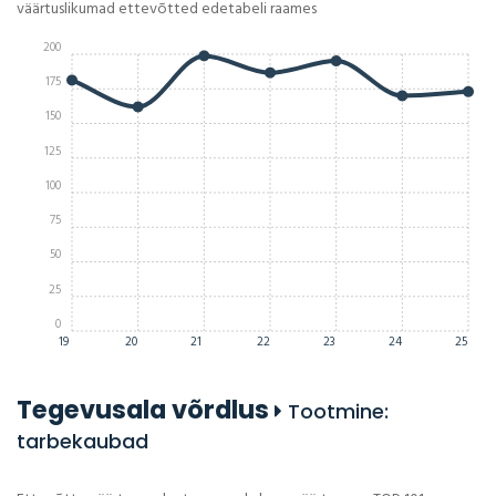
väärtuslikumad ettevõtted edetabeli raames
200
175
150
125
100
75
50
25
0
19
20
21
22
23
24
25
Tegevusala võrdlus
Tootmine:
tarbekaubad