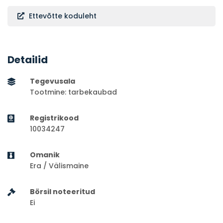
Ettevõtte koduleht
Detailid
Tegevusala
Tootmine: tarbekaubad
Registrikood
10034247
Omanik
Era / Välismaine
Börsil noteeritud
Ei