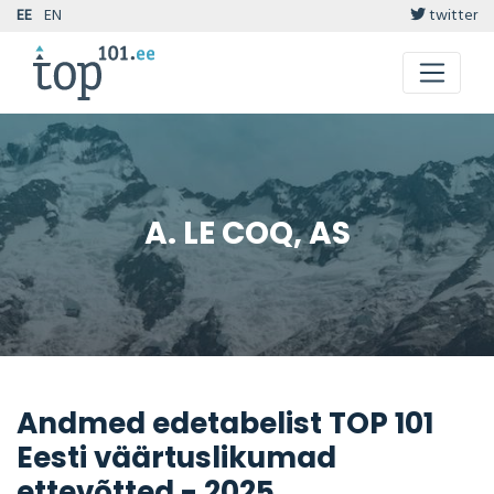
EE
EN
twitter
A. LE COQ, AS
Andmed edetabelist TOP 101
Eesti väärtuslikumad
ettevõtted - 2025