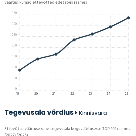
väärtuslikumad ettevõtted edetabeli raames
350
300
250
200
150
100
50
0
19
20
21
22
23
24
25
Tegevusala võrdlus
Kinnisvara
Ettevõtte väärtuse suhe tegevusala koguväärtusesse TOP 101 raames
(2022) (2025)