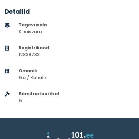
Detailid
Tegevusala
Kinnisvara
Registrikood
12838783
Omanik
Era / Kohalik
Börsil noteeritud
Ei