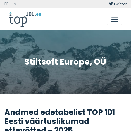
EE
EN
twitter
Stiltsoft Europe, OÜ
Andmed edetabelist TOP 101
Eesti väärtuslikumad
ettevõtted - 2025