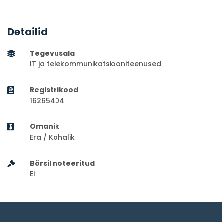
Detailid
Tegevusala
IT ja telekommunikatsiooniteenused
Registrikood
16265404
Omanik
Era / Kohalik
Börsil noteeritud
Ei