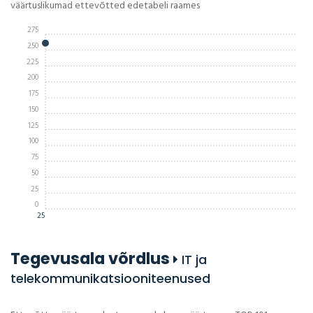
väärtuslikumad ettevõtted edetabeli raames
275
250
225
200
175
150
125
100
75
50
25
0
25
Tegevusala võrdlus
IT ja
telekommunikatsiooniteenused