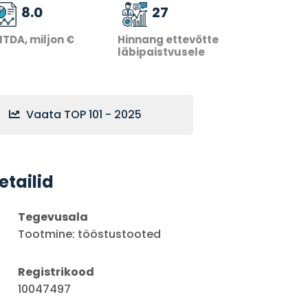
8.0
27
ITDA, miljon €
Hinnang ettevõtte
läbipaistvusele
Vaata TOP 101 - 2025
etailid
Tegevusala
Tootmine: tööstustooted
Registrikood
10047497