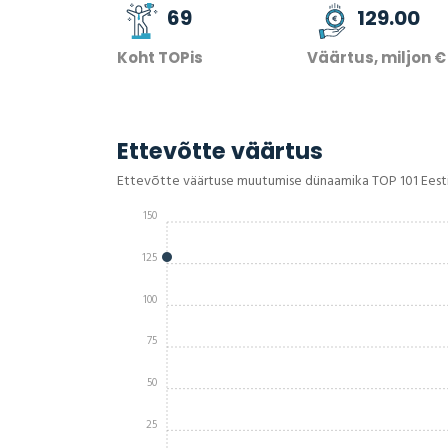
69
129.00
Koht TOPis
Väärtus, miljon €
Ettevõtte väärtus
Ettevõtte väärtuse muutumise dünaamika TOP 101 Eest
150
125
100
75
50
25