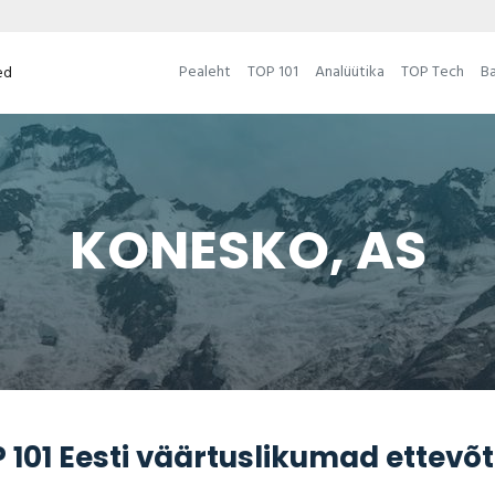
Pealeht
TOP 101
Analüütika
TOP Tech
Ba
ed
KONESKO, AS
101 Eesti väärtuslikumad ettevõt