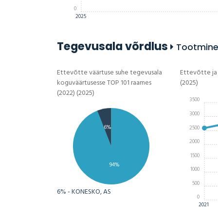
0
2025
Tegevusala võrdlus
Tootmine
Ettevõtte väärtuse suhe tegevusala
Ettevõtte ja
koguväärtusesse TOP 101 raames
(2025)
(2022) (2025)
3500
3000
6%
2500
2000
1500
94%
1000
500
6% - KONESKO, AS
0
2021