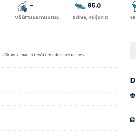
-
95.0
Väärtuse muutus
Käive, miljon €
EB
i väärtuslikumad ettevõtted edetabeli raames
D