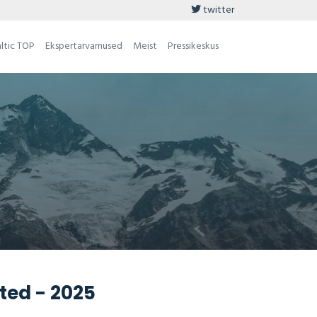
twitter
ltic TOP
Ekspertarvamused
Meist
Pressikeskus
ted - 2025