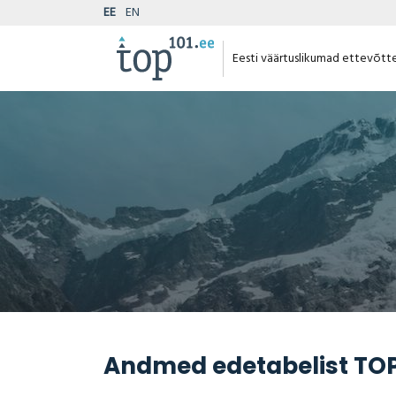
EE
EN
Eesti väärtuslikumad ettevõtt
Andmed edetabelist TOP 