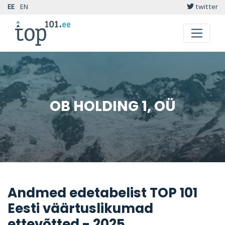
EE
EN
twitter
OB HOLDING 1, OÜ
Andmed edetabelist TOP 101
Eesti väärtuslikumad
ettevõtted - 2025