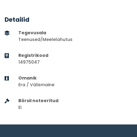
Detailid
Tegevusala
Teenused/Meelelahutus
Registrikood
14975047
Omanik
Era / Välismaine
Börsil noteeritud
Ei