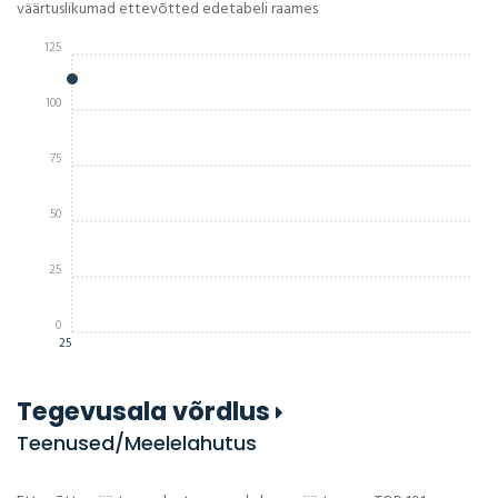
väärtuslikumad ettevõtted edetabeli raames
125
100
75
50
25
0
25
Tegevusala võrdlus
Teenused/Meelelahutus