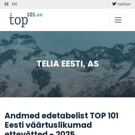
EE
EN
twitter
TELIA EESTI, AS
Andmed edetabelist TOP 101
Eesti väärtuslikumad
ettevõtted - 2025