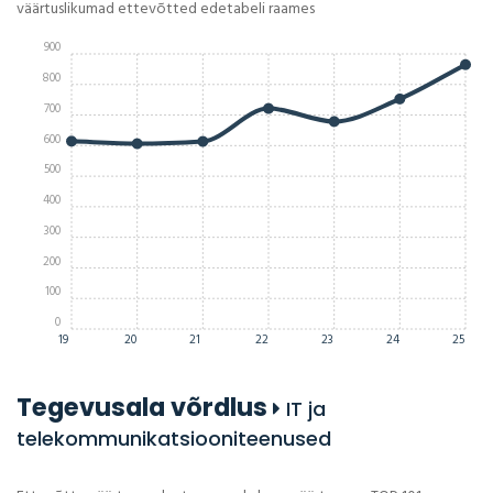
väärtuslikumad ettevõtted edetabeli raames
900
800
700
600
500
400
300
200
100
0
19
20
21
22
23
24
25
Tegevusala võrdlus
IT ja
telekommunikatsiooniteenused