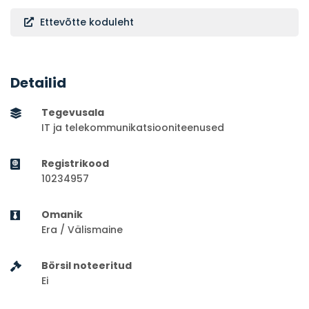
Ettevõtte koduleht
Detailid
Tegevusala
IT ja telekommunikatsiooniteenused
Registrikood
10234957
Omanik
Era / Välismaine
Börsil noteeritud
Ei