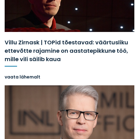
Villu Zirnask | TOPid tõestavad: väärtusliku
ettevõtte rajamine on aastatepikkune töö,
mille vili säilib kaua
vaata lähemalt