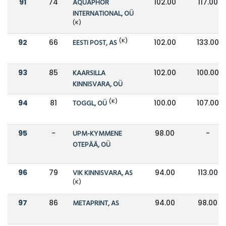
91
74
AQUAPHOR
102.00
117.00
INTERNATIONAL, OÜ
(K)
(K)
92
66
EESTI POST, AS
102.00
133.00
93
85
KAARSILLA
102.00
100.00
KINNISVARA, OÜ
(K)
94
81
TOGGL, OÜ
100.00
107.00
95
-
UPM-KYMMENE
98.00
-
OTEPÄÄ, OÜ
96
79
VIK KINNISVARA, AS
94.00
113.00
(K)
97
86
METAPRINT, AS
94.00
98.00