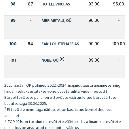
98
87
HOTELL VIRU, AS
93.00
95.00
99
-
MBR METALS, OÜ
90.00
-
100
84
SAKU ÕLLETEHASE AS
90.00
100.00
(K)
101
-
NOBE, OÜ
89.00
-
2025. aasta TOP põhineb 2022.-2024. majandusaasta aruannetel ning
hindamiseks kasutatakse võrreldavate suhtarvude meetodit.
Börsiettevõtete puhul on ettevõtte väärtus leitud börsiväärtuse
baasil seisuga 30.06.2025.
K
Ettevõtte nime taga näitab, et on kasutatud konsolideeritud
aruannet.
* TOP 101s on toodud ettevõtete väärtused, v.a finantsettevõtete
puhul, kus on arvutatud omakapitali väärtus.