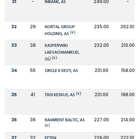
31
-
INBANK, AS
249.00
-
32
29
NORTAL GROUP
235.00
262.00
(K)
HOLDING, AS
33
38
KASPERWIKI
232.00
210.00
LAEVAOMANIKUD,
(K)
OÜ
34
55
CIRCLE K EESTI, AS
231.00
158.00
(K)
35
41
TIIGI KESKUS, AS
231.00
198.00
36
36
RAMIRENT BALTIC, AS
227.00
214.00
(K)
37
32
EFTEN
226.00
222.00