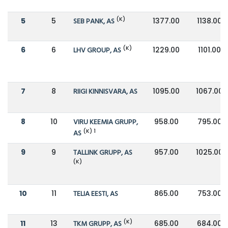
(K)
5
5
SEB PANK, AS
1377.00
1138.00
(K)
6
6
LHV GROUP, AS
1229.00
1101.00
7
8
RIIGI KINNISVARA, AS
1095.00
1067.00
8
10
VIRU KEEMIA GRUPP,
958.00
795.00
(K) 1
AS
9
9
TALLINK GRUPP, AS
957.00
1025.00
(K)
10
11
TELIA EESTI, AS
865.00
753.00
(K)
11
13
TKM GRUPP, AS
685.00
684.00