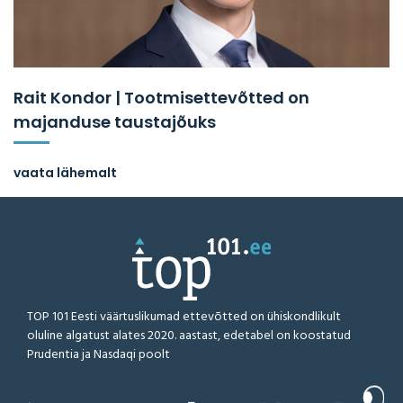
Rait Kondor | Tootmisettevõtted on
majanduse taustajõuks
vaata lähemalt
TOP 101 Eesti väärtuslikumad ettevõtted on ühiskondlikult
oluline algatust alates 2020. aastast, edetabel on koostatud
Prudentia ja Nasdaqi poolt