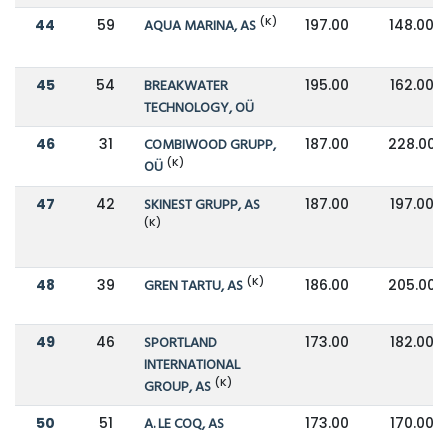
(K)
44
59
AQUA MARINA, AS
197.00
148.00
45
54
BREAKWATER
195.00
162.00
TECHNOLOGY, OÜ
46
31
COMBIWOOD GRUPP,
187.00
228.00
(K)
OÜ
47
42
SKINEST GRUPP, AS
187.00
197.00
(K)
(K)
48
39
GREN TARTU, AS
186.00
205.00
49
46
SPORTLAND
173.00
182.00
INTERNATIONAL
(K)
GROUP, AS
50
51
A. LE COQ, AS
173.00
170.00