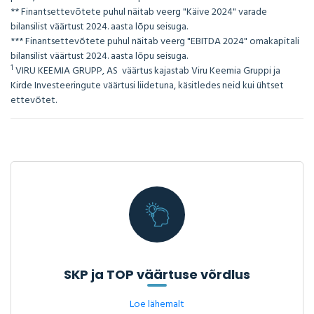
** Finantsettevõtete puhul näitab veerg "Käive 2024" varade
bilansilist väärtust 2024. aasta lõpu seisuga.
*** Finantsettevõtete puhul näitab veerg "EBITDA 2024" omakapitali
bilansilist väärtust 2024. aasta lõpu seisuga.
1
VIRU KEEMIA GRUPP, AS väärtus kajastab Viru Keemia Gruppi ja
Kirde Investeeringute väärtusi liidetuna, käsitledes neid kui ühtset
ettevõtet.
SKP ja TOP väärtuse võrdlus
Loe lähemalt