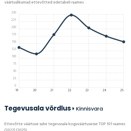
väärtuslikumad ettevõtted edetabeli raames
250
225
200
175
150
125
100
75
50
25
0
19
20
21
22
23
24
25
Tegevusala võrdlus
Kinnisvara
Ettevõtte väärtuse suhe tegevusala koguväärtusesse TOP 101 raames
(2022) (2025)