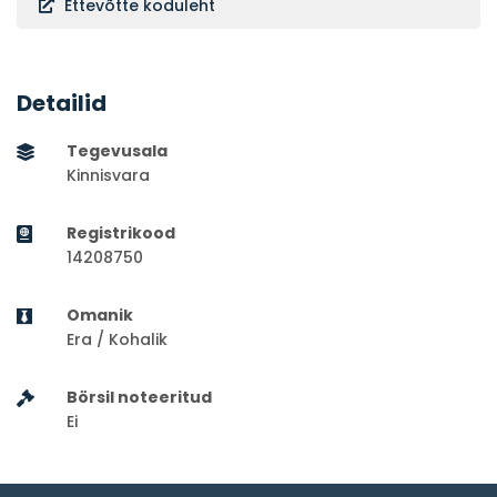
Ettevõtte koduleht
Detailid
Tegevusala
Kinnisvara
Registrikood
14208750
Omanik
Era / Kohalik
Börsil noteeritud
Ei