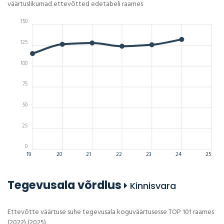
väärtuslikumad ettevõtted edetabeli raames
150
125
100
75
50
25
0
19
20
21
22
23
24
25
Tegevusala võrdlus
Kinnisvara
Ettevõtte väärtuse suhe tegevusala koguväärtusesse TOP 101 raames
(2022) (2025)