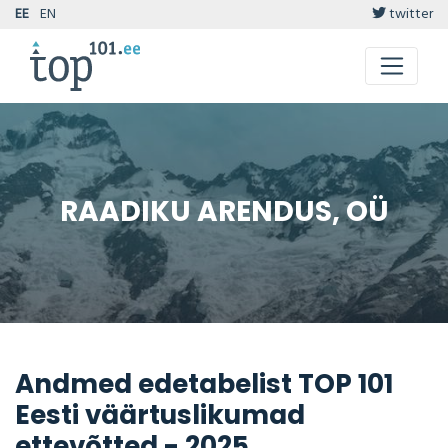
EE
EN
twitter
RAADIKU ARENDUS, OÜ
Andmed edetabelist TOP 101
Eesti väärtuslikumad
ettevõtted - 2025