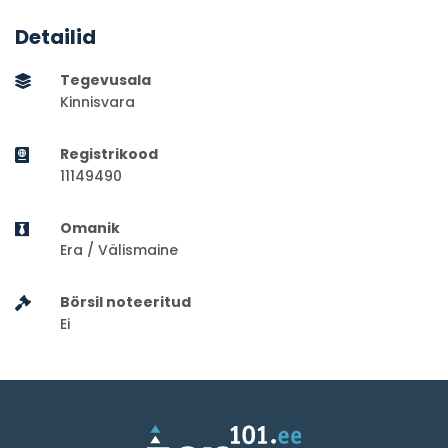
Detailid
Tegevusala
Kinnisvara
Registrikood
11149490
Omanik
Era / Välismaine
Börsil noteeritud
Ei