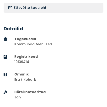
Ettevõtte koduleht
Detailid
Tegevusala
Kommunaalteenused
Registrikood
10139414
Omanik
Era / Kohalik
Börsil noteeritud
Jah