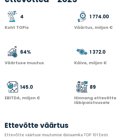
4
1 774.00
Koht TOPis
Väärtus, miljon €
64
%
1 372.0
Väärtuse muutus
Käive, miljon €
145.0
89
EBITDA, miljon €
Hinnang ettevõtte
läbipaistvusele
Ettevõtte väärtus
Ettevõtte väärtuse muutumise dünaamika TOP 101 Eesti