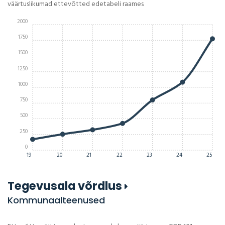
väärtuslikumad ettevõtted edetabeli raames
2000
1750
1500
1250
1000
750
500
250
0
19
20
21
22
23
24
25
Tegevusala võrdlus
Kommunaalteenused