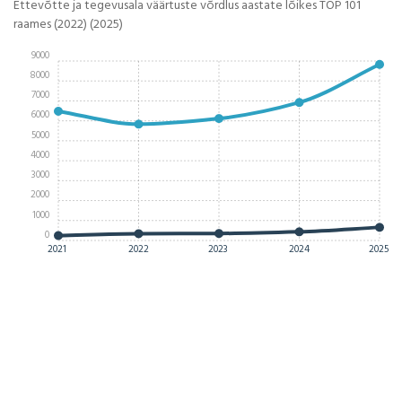
Ettevõtte ja tegevusala väärtuste võrdlus aastate lõikes TOP 101
raames (2022) (2025)
9000
8000
7000
6000
5000
4000
3000
2000
1000
0
2021
2022
2023
2024
2025