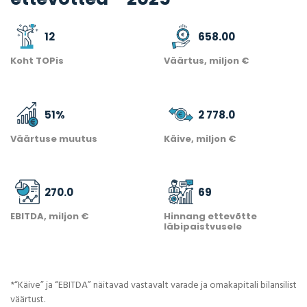
12
658.00
Koht TOPis
Väärtus, miljon €
51
%
2 778.0
Väärtuse muutus
Käive, miljon €
270.0
69
EBITDA, miljon €
Hinnang ettevõtte
läbipaistvusele
*“Käive” ja “EBITDA” näitavad vastavalt varade ja omakapitali bilansilist
väärtust.