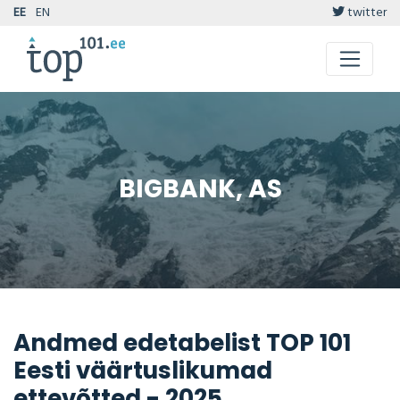
EE
EN
twitter
BIGBANK, AS
Andmed edetabelist TOP 101
Eesti väärtuslikumad
ettevõtted - 2025