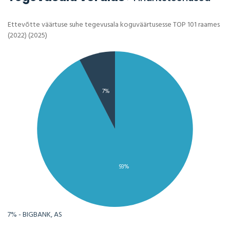
Ettevõtte väärtuse suhe tegevusala koguväärtusesse TOP 101 raames
(2022) (2025)
7%
93%
7% - BIGBANK, AS