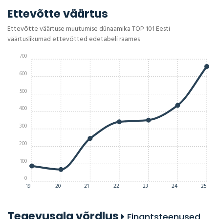
Ettevõtte väärtus
Ettevõtte väärtuse muutumise dünaamika TOP 101 Eesti
väärtuslikumad ettevõtted edetabeli raames
700
600
500
400
300
200
100
0
19
20
21
22
23
24
25
Tegevusala võrdlus
Finantsteenused