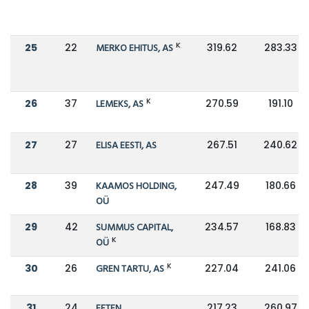
K
25
22
MERKO EHITUS, AS
319.62
283.33
K
26
37
LEMEKS, AS
270.59
191.10
27
27
ELISA EESTI, AS
267.51
240.62
28
39
KAAMOS HOLDING,
247.49
180.66
OÜ
29
42
SUMMUS CAPITAL,
234.57
168.83
K
OÜ
K
30
26
GREN TARTU, AS
227.04
241.06
31
24
EFTEN
217.23
260.97