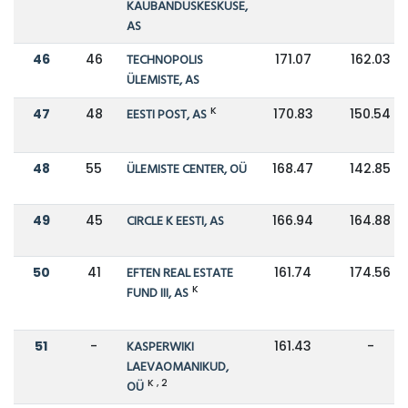
KAUBANDUSKESKUSE,
AS
46
46
TECHNOPOLIS
171.07
162.03
ÜLEMISTE, AS
K
47
48
EESTI POST, AS
170.83
150.54
48
55
ÜLEMISTE CENTER, OÜ
168.47
142.85
49
45
CIRCLE K EESTI, AS
166.94
164.88
50
41
EFTEN REAL ESTATE
161.74
174.56
K
FUND III, AS
51
-
KASPERWIKI
161.43
-
LAEVAOMANIKUD,
K , 2
OÜ