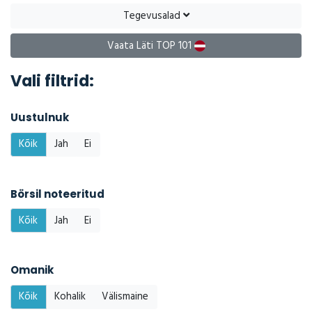
Tegevusalad
Vaata Läti TOP 101
Vali filtrid:
Uustulnuk
Kõik
Jah
Ei
Börsil noteeritud
Kõik
Jah
Ei
Omanik
Kõik
Kohalik
Välismaine