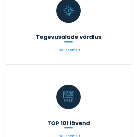
Tegevusalade võrdlus
Loe lähemalt
TOP 101 lävend
Loe lähemalt