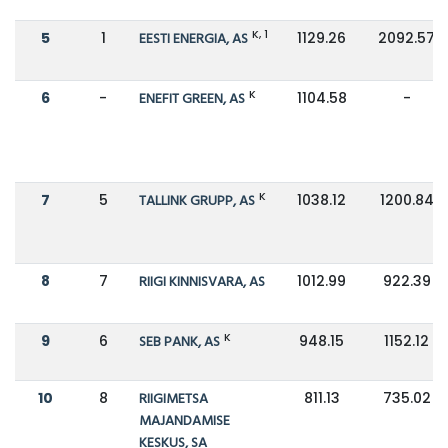
K, 1
5
1
EESTI ENERGIA, AS
1129.26
2092.57
K
6
-
ENEFIT GREEN, AS
1104.58
-
K
7
5
TALLINK GRUPP, AS
1038.12
1200.84
8
7
RIIGI KINNISVARA, AS
1012.99
922.39
K
9
6
SEB PANK, AS
948.15
1152.12
10
8
RIIGIMETSA
811.13
735.02
MAJANDAMISE
KESKUS, SA