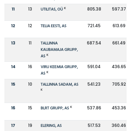
K
11
13
UTILITAS, OÜ
805.38
597.37
12
12
TELIA EESTI, AS
721.45
613.69
13
11
TALLINNA
687.54
661.49
KAUBAMAJA GRUPP,
K
AS
14
16
VIRU KEEMIA GRUPP,
591.04
436.65
K
AS
15
10
TALLINNA SADAM, AS
541.23
705.92
K
K
16
15
BLRT GRUPP, AS
537.86
453.36
17
19
ELERING, AS
517.53
360.46