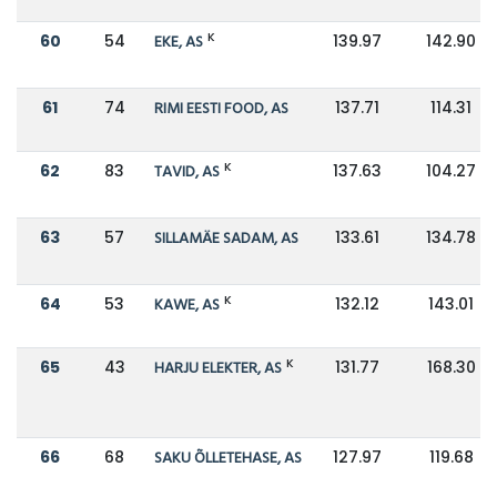
K
60
54
EKE, AS
139.97
142.90
61
74
RIMI EESTI FOOD, AS
137.71
114.31
K
62
83
TAVID, AS
137.63
104.27
63
57
SILLAMÄE SADAM, AS
133.61
134.78
K
64
53
KAWE, AS
132.12
143.01
K
65
43
HARJU ELEKTER, AS
131.77
168.30
66
68
SAKU ÕLLETEHASE, AS
127.97
119.68