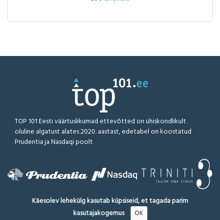
TOP 101 Eesti väärtuslikumad ettevõtted on ühiskondlikult
oluline algatust alates 2020. aastast, edetabel on koostatud
Prudentia ja Nasdaqi poolt
Käesolev lehekülg kasutab küpsiseid, et tagada parim
kasutajakogemus
OK
TOP101.EE © 2026
Kõik õigused kaitstud
Lahtiütlus
Metoodika