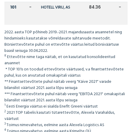
101
-
HOTELL VIRU, AS
84.36
-
2022. aasta TOP põhineb 2019.-2021. majandusaasta aruannetel ning
hindamiseks kasutatakse võrreldavate suhtarvude meetodit.
Börsiettevõtete puhul on ettevõtte väärtus leitud börsiväärtuse
baasil seisuga 30.06.2022.
K
Ettevõtte nime taga näitab, et on kasutatud konsolideeritud
aruannet
* TOP 101s on toodud ettevõtete väärtused, v.a finantsettevõtete
puhul, kus on arvutatud omakapitali väärtus
** Finantsettevõtete puhul näitab veerg "Käive 2021" varade
bilansilist väärtust 2021. aasta lõpu seisuga
*** Finantsettevõtete puhul näitab veerg "EBITDA 2021" omakapitali
bilansilist väärtust 2021. aasta lõpu seisuga
1
Eesti Energia väärtus ei sisalda Enefit Greeni väärtust
2
2021 TOP tabelis kasutati tütarettevõtte, Alexela Varahaldus,
väärtust
3
Toimus nimevahetus, eelmine aasta Alexela Logistics AS
4
Toimus nimevahetus, eelmine aasta Krimelte OÜ