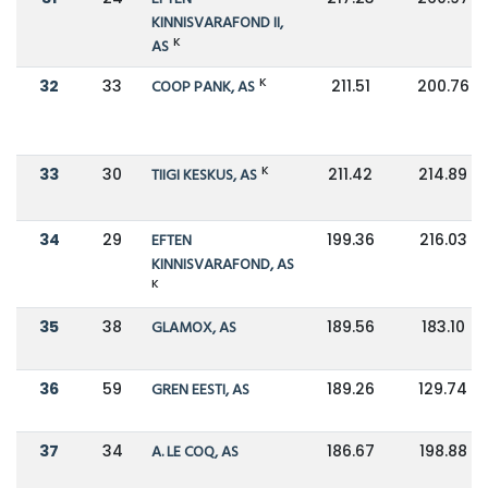
KINNISVARAFOND II,
K
AS
K
32
33
COOP PANK, AS
211.51
200.76
K
33
30
TIIGI KESKUS, AS
211.42
214.89
34
29
EFTEN
199.36
216.03
KINNISVARAFOND, AS
K
35
38
GLAMOX, AS
189.56
183.10
36
59
GREN EESTI, AS
189.26
129.74
37
34
A. LE COQ, AS
186.67
198.88