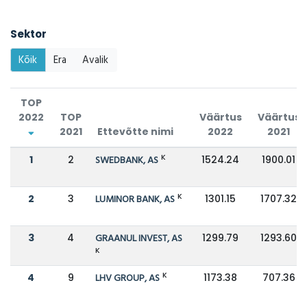
Sektor
Kõik
Era
Avalik
TOP
2022
TOP
Väärtus
Väärtus
2021
Ettevõtte nimi
2022
2021
K
1
2
SWEDBANK, AS
1524.24
1900.01
K
2
3
LUMINOR BANK, AS
1301.15
1707.32
3
4
GRAANUL INVEST, AS
1299.79
1293.60
K
K
4
9
LHV GROUP, AS
1173.38
707.36