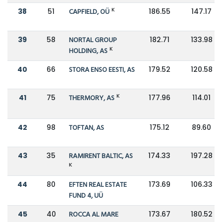
K
38
51
CAPFIELD, OÜ
186.55
147.17
39
58
NORTAL GROUP
182.71
133.98
K
HOLDING, AS
40
66
STORA ENSO EESTI, AS
179.52
120.58
K
41
75
THERMORY, AS
177.96
114.01
42
98
TOFTAN, AS
175.12
89.60
43
35
RAMIRENT BALTIC, AS
174.33
197.28
K
44
80
EFTEN REAL ESTATE
173.69
106.33
FUND 4, UÜ
45
40
ROCCA AL MARE
173.67
180.52