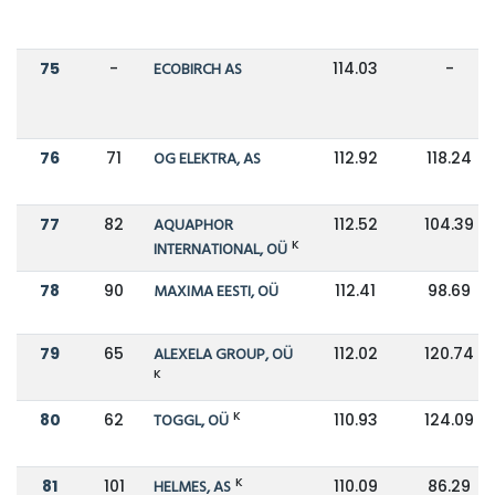
75
-
ECOBIRCH AS
114.03
-
76
71
OG ELEKTRA, AS
112.92
118.24
77
82
AQUAPHOR
112.52
104.39
K
INTERNATIONAL, OÜ
78
90
MAXIMA EESTI, OÜ
112.41
98.69
79
65
ALEXELA GROUP, OÜ
112.02
120.74
K
K
80
62
TOGGL, OÜ
110.93
124.09
K
81
101
HELMES, AS
110.09
86.29