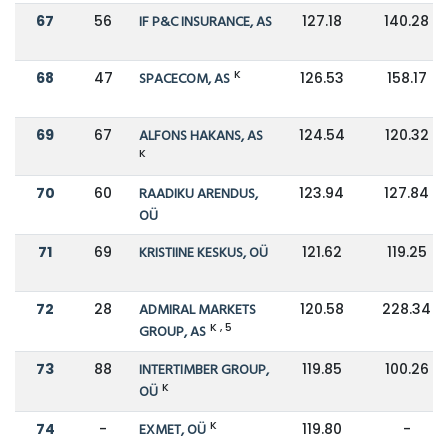
67
56
IF P&C INSURANCE, AS
127.18
140.28
K
68
47
SPACECOM, AS
126.53
158.17
69
67
ALFONS HAKANS, AS
124.54
120.32
K
70
60
RAADIKU ARENDUS,
123.94
127.84
OÜ
71
69
KRISTIINE KESKUS, OÜ
121.62
119.25
72
28
ADMIRAL MARKETS
120.58
228.34
K , 5
GROUP, AS
73
88
INTERTIMBER GROUP,
119.85
100.26
K
OÜ
K
74
-
EXMET, OÜ
119.80
-