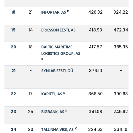
K
18
21
INFORTAR, AS
426.32
324.22
19
14
ERICSSON EESTI, AS
418.93
472.34
20
18
BALTIC MARITIME
417.57
385.35
LOGISTICS GROUP, AS
K
21
-
SYNLAB EESTI, OÜ
376.10
-
K
22
17
KAPITEL, AS
368.50
390.63
K
23
25
BIGBANK, AS
341.08
245.92
K
24
20
TALLINNA VESI, AS
324.63
334.10