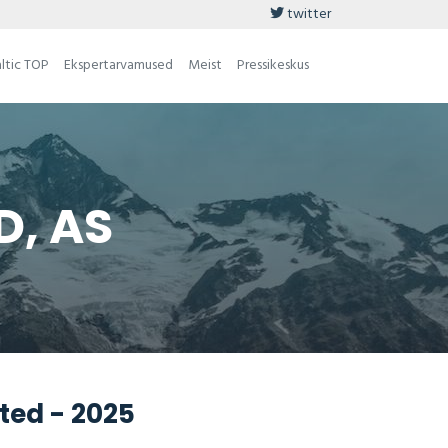
twitter
ltic TOP
Ekspertarvamused
Meist
Pressikeskus
D, AS
ted - 2025