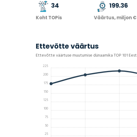
34
199.36
Koht TOPis
Väärtus, miljon €
Ettevõtte väärtus
Ettevõtte väärtuse muutumise dünaamika TOP 101 Eest
225
200
175
150
125
100
75
50
25