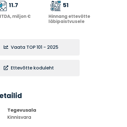
11.7
51
ITDA, miljon €
Hinnang ettevõtte
läbipaistvusele
Vaata TOP 101 - 2025
Ettevõtte koduleht
etailid
Tegevusala
Kinnisvara