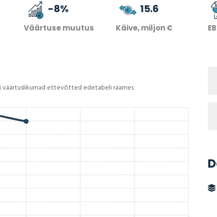
-8
%
15.6
Väärtuse muutus
Käive, miljon €
EB
i väärtuslikumad ettevõtted edetabeli raames
D