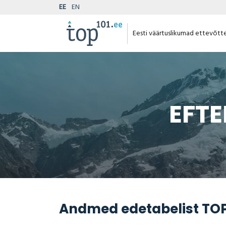
EE
EN
Eesti väärtuslikumad ettevõtt
EFTE
Andmed edetabelist TOP 