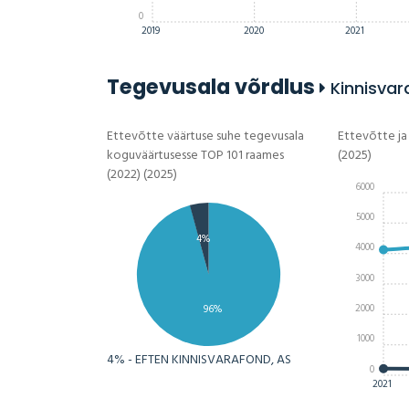
0
2019
2020
2021
Tegevusala võrdlus
Kinnisvar
Ettevõtte väärtuse suhe tegevusala
Ettevõtte ja
koguväärtusesse TOP 101 raames
(2025)
(2022) (2025)
6000
5000
4%
4000
3000
2000
96%
1000
4% - EFTEN KINNISVARAFOND, AS
0
2021