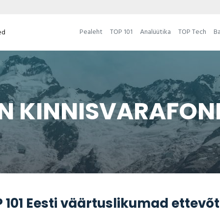
Pealeht
TOP 101
Analüütika
TOP Tech
Ba
ed
N KINNISVARAFON
101 Eesti väärtuslikumad ettevõt