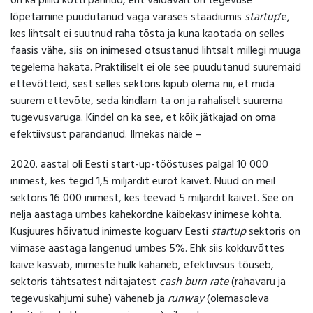
on ka pillid kotti pannud, ent valdavalt on tegevuse
lõpetamine puudutanud väga varases staadiumis
startup
’e,
kes lihtsalt ei suutnud raha tõsta ja kuna kaotada on selles
faasis vähe, siis on inimesed otsustanud lihtsalt millegi muuga
tegelema hakata. Praktiliselt ei ole see puudutanud suuremaid
ettevõtteid, sest selles sektoris kipub olema nii, et mida
suurem ettevõte, seda kindlam ta on ja rahaliselt suurema
tugevusvaruga. Kindel on ka see, et kõik jätkajad on oma
efektiivsust parandanud. Ilmekas näide –
2020. aastal oli Eesti start-up-tööstuses palgal 10 000
inimest, kes tegid 1,5 miljardit eurot käivet. Nüüd on meil
sektoris 16 000 inimest, kes teevad 5 miljardit käivet. See on
nelja aastaga umbes kahekordne käibekasv inimese kohta.
Kusjuures hõivatud inimeste koguarv Eesti
startup
sektoris on
viimase aastaga langenud umbes 5%. Ehk siis kokkuvõttes
käive kasvab, inimeste hulk kahaneb, efektiivsus tõuseb,
sektoris tähtsatest näitajatest
cash burn rate
(rahavaru ja
tegevuskahjumi suhe) väheneb ja
runway
(olemasoleva