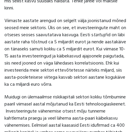
mis sellist kasvu suudaks näidata. Tehke järele või makske
kinni.
Viimaste aastate arengud on selgelt välja joonistanud mõned
seosed meie sektoris. Üks on see, et investeeringute maht on
otseses seoses saavutatava kasvuga. Eesti s
tartup
’id on läbi
aastate raha tõstnud ca 5 miljardit eurot ja nende aastakäive
on tänaseks samuti kokku ca 5 miljardit eurot. Kui viimase 10-
15 aasta investeeringud ja käibekasvud ajajoonele paigutada,
siis need jooned on väga lähedases korrelatsioonis. Ehk kui
investeerida meie sektori ettevõtetesse näiteks miljard, siis
aasta-pooleteisese viitega kasvab sektori aastane kogukäive
ka ca miljardi euro võrra.
Muidugi on ülemaailmse riskikapitali sektori kokku tõmbumine
paaril viimasel aastal mõjutanud ka Eesti tehnoloogiaskeenet.
Investeeringute vähenemise otsest mõju tunneme
kahtlemata praegu ja veel lähema aasta-paari käibekasvu
vähenemises. Eelmisel aastal kaasasid Eesti idufirmad ca 400