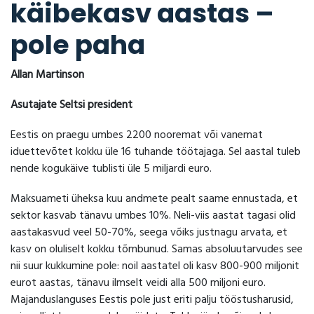
käibekasv aastas –
pole paha
Allan Martinson
Asutajate Seltsi president
Eestis on praegu umbes 2200 nooremat või vanemat
iduettevõtet kokku üle 16 tuhande töötajaga. Sel aastal tuleb
nende kogukäive tublisti üle 5 miljardi euro.
Maksuameti üheksa kuu andmete pealt saame ennustada, et
sektor kasvab tänavu umbes 10%. Neli-viis aastat tagasi olid
aastakasvud veel 50-70%, seega võiks justnagu arvata, et
kasv on oluliselt kokku tõmbunud. Samas absoluutarvudes see
nii suur kukkumine pole: noil aastatel oli kasv 800-900 miljonit
eurot aastas, tänavu ilmselt veidi alla 500 miljoni euro.
Majanduslanguses Eestis pole just eriti palju tööstusharusid,