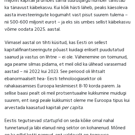
miljonit kapitali ja umbes sama suurusjärgu number tähistab
ka tänavust käibekasvu. Kui kõik hästi läheb, peaks käesoleva
aasta investeeringute kogumaht vast pisut suurem tulema –
nii 500-600 miljonit eurot – ja eks siis umbes sellist käibekasvu
võime oodata 2025. aastal.
Viimasel aastal on tihti küsitud, kas Eesti on sellest
kapitalifinantseeringute põuast kuidagi eriliselt puudutatud
saanud ja vastus on lihtne – ei ole. Vähenemine on toimunud,
aga peame silmas pidama, et meil olid ka ülihead varasemad
aastad – nii 2022 kui 2023. See periood oli lihtsalt
ebanormaalselt hea- Eesti tehnoloogiasektor oli
rahakaasamises Euroopa keskmisest 8-10 korda parem. Ja
sellise baasi pealt oli meil protsentuaalne kukkumine muidugi
suurem, ent isegi peale kukkumist oleme me Euroopa tipus kui
arvestada kaasatud kapitali
per capita
.
Eestis tegutsevad
startup
’id on seda kõike omal nahal
tunnetanud ja läbi elanud ning sektor on kohanenud. Mõned