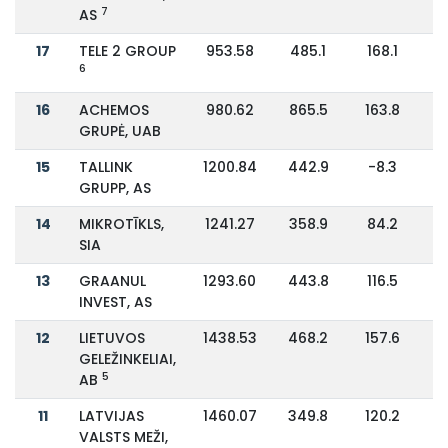
7
AS
17
TELE 2 GROUP
953.58
485.1
168.1
6
16
ACHEMOS
980.62
865.5
163.8
GRUPĖ, UAB
15
TALLINK
1200.84
442.9
-8.3
GRUPP, AS
14
MIKROTĪKLS,
1241.27
358.9
84.2
SIA
13
GRAANUL
1293.60
443.8
116.5
INVEST, AS
12
LIETUVOS
1438.53
468.2
157.6
GELEŽINKELIAI,
5
AB
11
LATVIJAS
1460.07
349.8
120.2
VALSTS MEŽI,