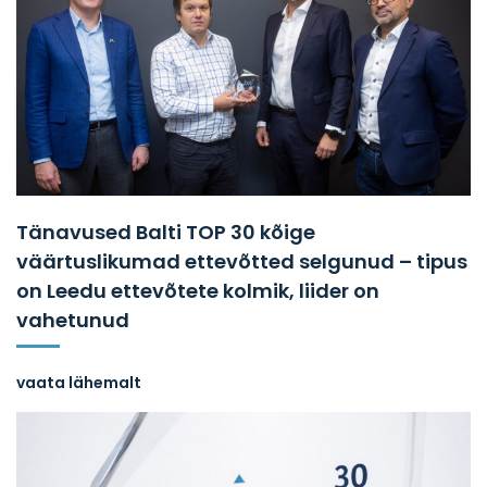
Tänavused Balti TOP 30 kõige
väärtuslikumad ettevõtted selgunud – tipus
on Leedu ettevõtete kolmik, liider on
vahetunud
vaata lähemalt