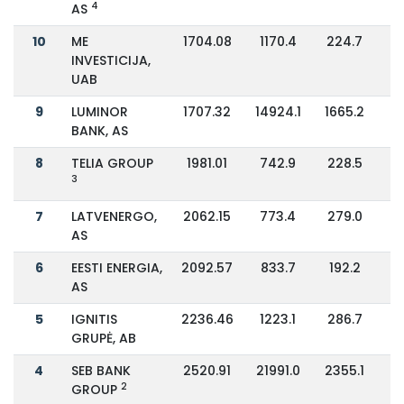
4
AS
10
ME
1704.08
1170.4
224.7
INVESTICIJA,
UAB
9
LUMINOR
1707.32
14924.1
1665.2
BANK, AS
8
TELIA GROUP
1981.01
742.9
228.5
3
7
LATVENERGO,
2062.15
773.4
279.0
AS
6
EESTI ENERGIA,
2092.57
833.7
192.2
AS
5
IGNITIS
2236.46
1223.1
286.7
GRUPĖ, AB
4
SEB BANK
2520.91
21991.0
2355.1
2
GROUP