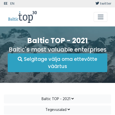
EE
EN
twitter
Baltic TOP - 2021
Baltic's most valuable enterprises
Selgitage välja oma ettevõtte
väärtus
Baltic TOP - 2021
Tegevusalad