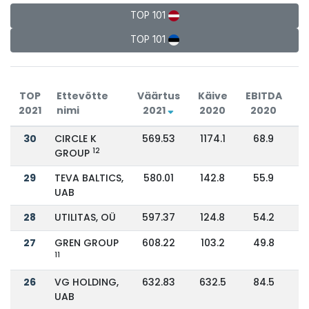
TOP 101
TOP 101
TOP
Ettevõtte
Väärtus
Käive
EBITDA
2021
nimi
2021
2020
2020
lä
30
CIRCLE K
569.53
1174.1
68.9
12
GROUP
29
TEVA BALTICS,
580.01
142.8
55.9
UAB
28
UTILITAS, OÜ
597.37
124.8
54.2
27
GREN GROUP
608.22
103.2
49.8
11
26
VG HOLDING,
632.83
632.5
84.5
UAB