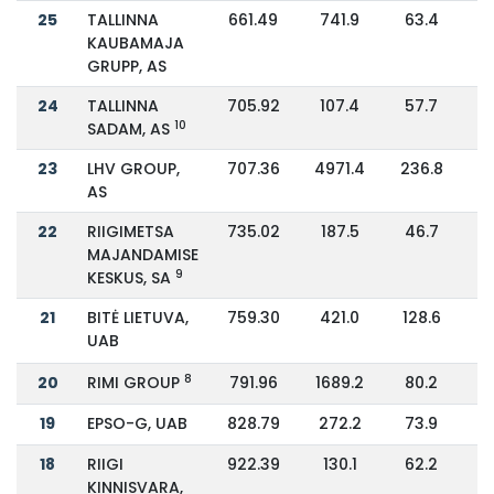
25
TALLINNA
661.49
741.9
63.4
KAUBAMAJA
GRUPP, AS
24
TALLINNA
705.92
107.4
57.7
10
SADAM, AS
23
LHV GROUP,
707.36
4971.4
236.8
AS
22
RIIGIMETSA
735.02
187.5
46.7
MAJANDAMISE
9
KESKUS, SA
21
BITĖ LIETUVA,
759.30
421.0
128.6
UAB
8
20
RIMI GROUP
791.96
1689.2
80.2
19
EPSO-G, UAB
828.79
272.2
73.9
18
RIIGI
922.39
130.1
62.2
KINNISVARA,