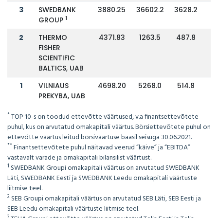
3
SWEDBANK
3880.25
36602.2
3628.2
1
GROUP
2
THERMO
4371.83
1263.5
487.8
FISHER
SCIENTIFIC
BALTICS, UAB
1
VILNIAUS
4698.20
5268.0
514.8
PREKYBA, UAB
*
TOP 10-s on toodud ettevõtte väärtused, v.a finantsettevõtete
puhul, kus on arvutatud omakapitali väärtus. Börsiettevõtete puhul on
ettevõtte väärtus leitud börsiväärtuse baasil seisuga 30.06.2021.
**
Finantsettevõtete puhul näitavad veerud “käive” ja “EBITDA”
vastavalt varade ja omakapitali bilansilist väärtust.
1
SWEDBANK Groupi omakapitali väärtus on arvutatud SWEDBANK
Läti, SWEDBANK Eesti ja SWEDBANK Leedu omakapitali väärtuste
liitmise teel.
2
SEB Groupi omakapitali väärtus on arvutatud SEB Läti, SEB Eesti ja
SEB Leedu omakapitali väärtuste liitmise teel.
3