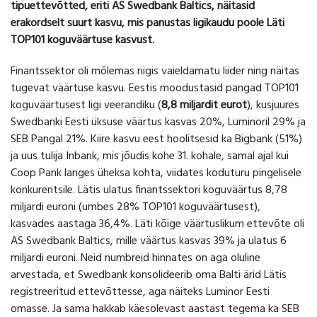
tipuettevõtted, eriti AS Swedbank Baltics, näitasid
erakordselt suurt kasvu, mis panustas ligikaudu poole Läti
TOP101 koguväärtuse kasvust.
Finantssektor oli mõlemas riigis vaieldamatu liider ning näitas
tugevat väärtuse kasvu. Eestis moodustasid pangad TOP101
koguväärtusest ligi veerandiku (
8,8 miljardit eurot
), kusjuures
Swedbanki Eesti üksuse väärtus kasvas 20%, Luminoril 29% ja
SEB Pangal 21%. Kiire kasvu eest hoolitsesid ka Bigbank (51%)
ja uus tulija Inbank, mis jõudis kohe 31. kohale, samal ajal kui
Coop Pank langes üheksa kohta, viidates koduturu pingelisele
konkurentsile. Lätis ulatus finantssektori koguväärtus 8,78
miljardi euroni (umbes 28% TOP101 koguväärtusest),
kasvades aastaga 36,4%. Läti kõige väärtuslikum ettevõte oli
AS Swedbank Baltics, mille väärtus kasvas 39% ja ulatus 6
miljardi euroni. Neid numbreid hinnates on aga oluline
arvestada, et Swedbank konsolideerib oma Balti ärid Lätis
registreeritud ettevõttesse, aga näiteks Luminor Eesti
omasse. Ja sama hakkab käesolevast aastast tegema ka SEB