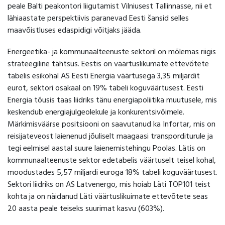
peale Balti peakontori liigutamist Vilniusest Tallinnasse, nii et
lähiaastate perspektiivis paranevad Eesti šansid selles
maavõistluses edaspidigi võitjaks jääda.
Energeetika- ja kommunaalteenuste sektoril on mõlemas riigis
strateegiline tähtsus. Eestis on väärtuslikumate ettevõtete
tabelis esikohal AS Eesti Energia väärtusega 3,35 miljardit
eurot, sektori osakaal on 19% tabeli koguväärtusest. Eesti
Energia tõusis taas liidriks tänu energiapoliitika muutusele, mis
keskendub energiajulgeolekule ja konkurentsivõimele.
Märkimisväärse positsiooni on saavutanud ka Infortar, mis on
reisijateveost laienenud jõuliselt maagaasi transporditurule ja
tegi eelmisel aastal suure laienemistehingu Poolas. Lätis on
kommunaalteenuste sektor edetabelis väärtuselt teisel kohal,
moodustades 5,57 miljardi euroga 18% tabeli koguväärtusest.
Sektori liidriks on AS Latvenergo, mis hoiab Läti TOP101 teist
kohta ja on näidanud Läti väärtuslikuimate ettevõtete seas
20 aasta peale teiseks suurimat kasvu (603%).