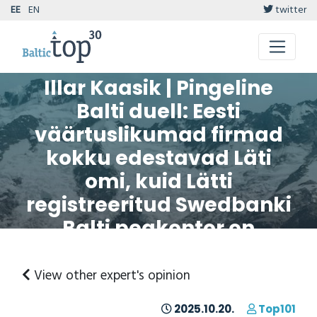
EE
EN
twitter
Illar Kaasik | Pingeline
Balti duell: Eesti
väärtuslikumad firmad
kokku edestavad Läti
omi, kuid Lätti
registreeritud Swedbanki
Balti peakontor on
regiooni vaieldamatu
liiderfirma
View other expert's opinion
2025.10.20.
Top101