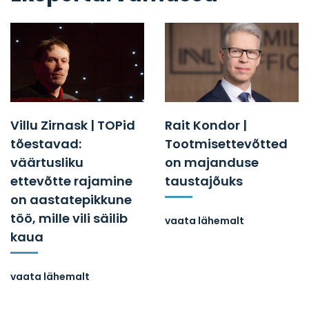
Villu Zirnask | TOPid
Rait Kondor |
tõestavad:
Tootmisettevõtted
väärtusliku
on majanduse
ettevõtte rajamine
taustajõuks
on aastatepikkune
töö, mille vili säilib
vaata lähemalt
kaua
vaata lähemalt