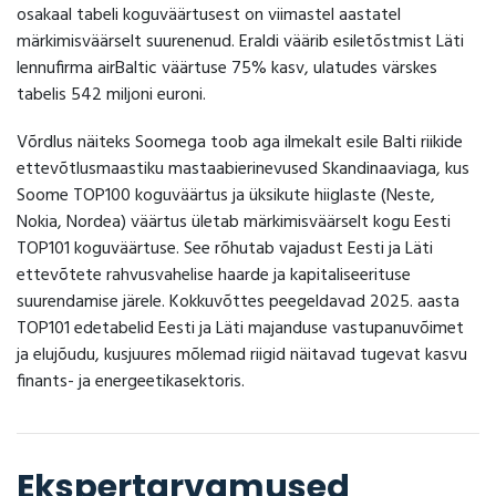
osakaal tabeli koguväärtusest on viimastel aastatel
märkimisväärselt suurenenud. Eraldi väärib esiletõstmist Läti
lennufirma airBaltic väärtuse 75% kasv, ulatudes värskes
tabelis 542 miljoni euroni.
Võrdlus näiteks Soomega toob aga ilmekalt esile Balti riikide
ettevõtlusmaastiku mastaabierinevused Skandinaaviaga, kus
Soome TOP100 koguväärtus ja üksikute hiiglaste (Neste,
Nokia, Nordea) väärtus ületab märkimisväärselt kogu Eesti
TOP101 koguväärtuse. See rõhutab vajadust Eesti ja Läti
ettevõtete rahvusvahelise haarde ja kapitaliseerituse
suurendamise järele. Kokkuvõttes peegeldavad 2025. aasta
TOP101 edetabelid Eesti ja Läti majanduse vastupanuvõimet
ja elujõudu, kusjuures mõlemad riigid näitavad tugevat kasvu
finants- ja energeetikasektoris.
Ekspertarvamused