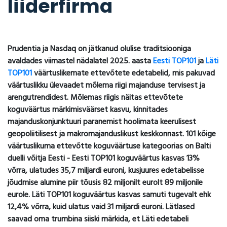
liiderfirma
Prudentia ja Nasdaq on jätkanud olulise traditsiooniga
avaldades viimastel nädalatel 2025. aasta
Eesti TOP101
ja
Läti
TOP101
väärtuslikemate ettevõtete edetabelid, mis pakuvad
väärtuslikku ülevaadet mõlema riigi majanduse tervisest ja
arengutrendidest. Mõlemas riigis näitas ettevõtete
koguväärtus märkimisväärset kasvu, kinnitades
majanduskonjunktuuri paranemist hoolimata keerulisest
geopoliitilisest ja makromajanduslikust keskkonnast. 101 kõige
väärtuslikuma ettevõtte koguväärtuse kategoorias on Balti
duelli võitja Eesti - Eesti TOP101 koguväärtus kasvas 13%
võrra, ulatudes 35,7 miljardi euroni, kusjuures edetabelisse
jõudmise alumine piir tõusis 82 miljonilt eurolt 89 miljonile
eurole. Läti TOP101 koguväärtus kasvas samuti tugevalt ehk
12,4% võrra, kuid ulatus vaid 31 miljardi euroni. Lätlased
saavad oma trumbina siiski märkida, et Läti edetabeli