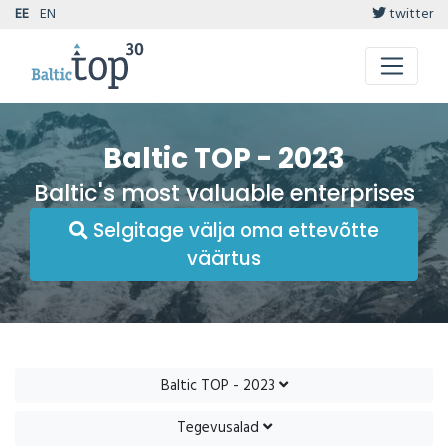
EE
EN
twitter
Baltic TOP - 2023
Baltic's most valuable enterprises
Selgitage välja oma ettevõtte
väärtus
Baltic TOP - 2023
Tegevusalad