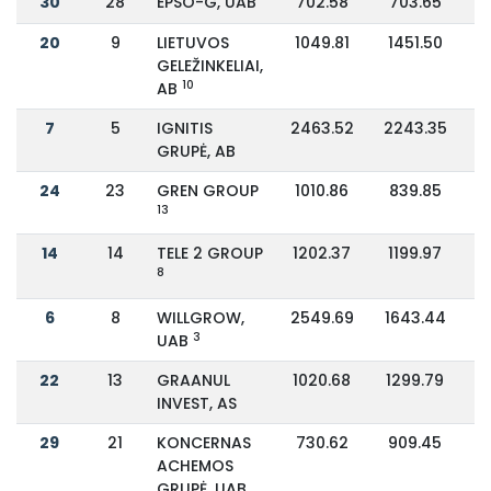
30
28
EPSO-G, UAB
702.58
703.65
20
9
LIETUVOS
1049.81
1451.50
GELEŽINKELIAI,
10
AB
7
5
IGNITIS
2463.52
2243.35
GRUPĖ, AB
24
23
GREN GROUP
1010.86
839.85
13
14
14
TELE 2 GROUP
1202.37
1199.97
8
6
8
WILLGROW,
2549.69
1643.44
3
UAB
22
13
GRAANUL
1020.68
1299.79
INVEST, AS
29
21
KONCERNAS
730.62
909.45
ACHEMOS
GRUPĖ, UAB