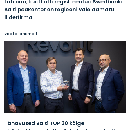
Läti omi, kuid Lätti registreeritud Swedbanki
Balti peakontor on regiooni vaieldamatu
liiderfirma
vaata lähemalt
Tänavused Balti TOP 30 kõige