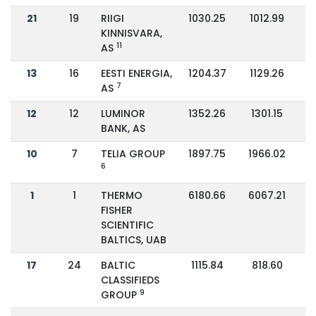
21
19
RIIGI
1030.25
1012.99
KINNISVARA,
11
AS
13
16
EESTI ENERGIA,
1204.37
1129.26
7
AS
12
12
LUMINOR
1352.26
1301.15
BANK, AS
10
7
TELIA GROUP
1897.75
1966.02
6
1
1
THERMO
6180.66
6067.21
FISHER
SCIENTIFIC
BALTICS, UAB
17
24
BALTIC
1115.84
818.60
CLASSIFIEDS
9
GROUP