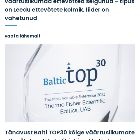
väärtuslikumad ettevõtted selgunud – tipus
on Leedu ettevõtete kolmik, liider on
vahetunud
vaata lähemalt
Tänavust Balti TOP30 kõige väärtuslikumate