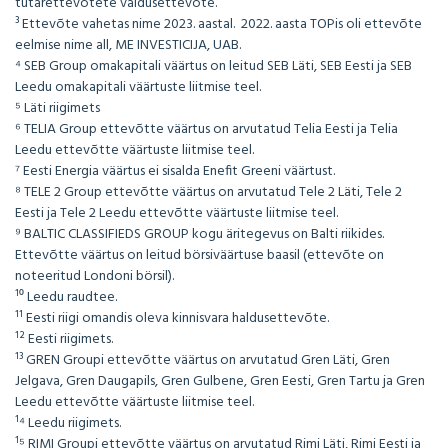
tütarettevõtete valdusettevõte.
³ Ettevõte vahetas nime 2023. aastal. 2022. aasta TOPis oli ettevõte
eelmise nime all, ME INVESTICIJA, UAB.
⁴ SEB Group omakapitali väärtus on leitud SEB Läti, SEB Eesti ja SEB
Leedu omakapitali väärtuste liitmise teel.
⁵ Läti riigimets
⁶ TELIA Group ettevõtte väärtus on arvutatud Telia Eesti ja Telia
Leedu ettevõtte väärtuste liitmise teel.
⁷ Eesti Energia väärtus ei sisalda Enefit Greeni väärtust.
⁸ TELE 2 Group ettevõtte väärtus on arvutatud Tele 2 Läti, Tele 2
Eesti ja Tele 2 Leedu ettevõtte väärtuste liitmise teel.
⁹ BALTIC CLASSIFIEDS GROUP kogu äritegevus on Balti riikides.
Ettevõtte väärtus on leitud börsiväärtuse baasil (ettevõte on
noteeritud Londoni börsil).
¹⁰ Leedu raudtee.
¹¹ Eesti riigi omandis oleva kinnisvara haldusettevõte.
¹² Eesti riigimets.
¹³ GREN Groupi ettevõtte väärtus on arvutatud Gren Läti, Gren
Jelgava, Gren Daugapils, Gren Gulbene, Gren Eesti, Gren Tartu ja Gren
Leedu ettevõtte väärtuste liitmise teel.
¹⁴ Leedu riigimets.
¹⁵ RIMI Groupi ettevõtte väärtus on arvutatud Rimi Läti, Rimi Eesti ja