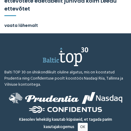
ettevõtete edetabelit juhivad kolm Leedu
ettevõtet
vaata lähemalt
Balti TOP 30 on ühiskondlikult oluline algatus, mis on koostatud
Prudentia ning Confidentuse poolt koostöös Nasdaqi Riia, Tallinna ja
Vilniuse kontoritega.
Käesolev lehekülg kasutab küpsiseid, et tagada parim
kasutajakogemus
OK
BalticTop.eu © 2026
Kõik õigused kaitstud
Lahtiütlus
Metoodika