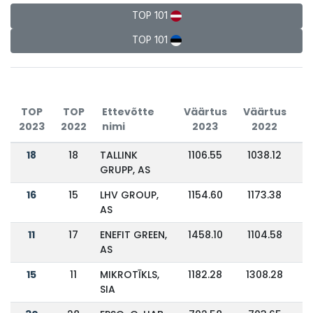
TOP 101
TOP 101
TOP
TOP
Ettevõtte
Väärtus
Väärtus
2023
2022
nimi
2023
2022
M
18
18
TALLINK
1106.55
1038.12
GRUPP, AS
16
15
LHV GROUP,
1154.60
1173.38
AS
11
17
ENEFIT GREEN,
1458.10
1104.58
AS
15
11
MIKROTĪKLS,
1182.28
1308.28
SIA