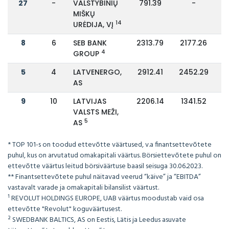
27
-
VALSTYBINIŲ
791.39
-
MIŠKŲ
14
URĖDIJA, VĮ
8
6
SEB BANK
2313.79
2177.26
4
GROUP
5
4
LATVENERGO,
2912.41
2452.29
AS
9
10
LATVIJAS
2206.14
1341.52
VALSTS MEŽI,
5
AS
* TOP 101-s on toodud ettevõtte väärtused, v.a finantsettevõtete
puhul, kus on arvutatud omakapitali väärtus. Börsiettevõtete puhul on
ettevõtte väärtus leitud börsiväärtuse baasil seisuga 30.06.2023.
** Finantsettevõtete puhul näitavad veerud “käive” ja “EBITDA”
vastavalt varade ja omakapitali bilansilist väärtust.
¹ REVOLUT HOLDINGS EUROPE, UAB väärtus moodustab vaid osa
ettevõtte "Revolut" koguväärtusest.
² SWEDBANK BALTICS, AS on Eestis, Lätis ja Leedus asuvate