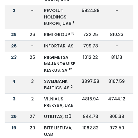
2
-
REVOLUT
5924.88
-
HOLDINGS
1
EUROPE, UAB
15
28
26
RIMI GROUP
732.25
810.23
26
-
INFORTAR, AS
799.78
-
23
25
RIIGIMETSA
1012.22
811.13
MAJANDAMISE
12
KESKUS, SA
4
3
SWEDBANK
3397.58
3167.59
2
BALTICS, AS
3
2
VILNIAUS
4816.94
4744.12
PREKYBA, UAB
25
27
UTILITAS, OÜ
844.73
805.38
19
20
BITĖ LIETUVA,
1082.82
973.50
UAB