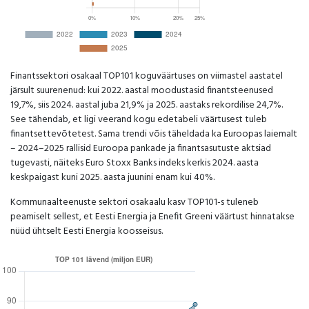
Finantssektori osakaal TOP101 koguväärtuses on viimastel aastatel
järsult suurenenud: kui 2022. aastal moodustasid finantsteenused
19,7%, siis 2024. aastal juba 21,9% ja 2025. aastaks rekordilise 24,7%.
See tähendab, et ligi veerand kogu edetabeli väärtusest tuleb
finantsettevõtetest. Sama trendi võis täheldada ka Euroopas laiemalt
– 2024–2025 rallisid Euroopa pankade ja finantsasutuste aktsiad
tugevasti, näiteks Euro Stoxx Banks indeks kerkis 2024. aasta
keskpaigast kuni 2025. aasta juunini enam kui 40%.
Kommunaalteenuste sektori osakaalu kasv TOP101-s tuleneb
peamiselt sellest, et Eesti Energia ja Enefit Greeni väärtust hinnatakse
nüüd ühtselt Eesti Energia koosseisus.