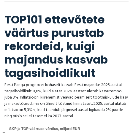
TOP101 ettevõtete
väärtus purustab
rekordeid, kuigi
majandus kasvab
tagasihoidlikult
Eesti Panga prognoosi kohaselt kasvab Eesti majandus 2025. aastal
tagasihoidlikult 0,6%, kuid alates 2026. aastast ületab kasvutempo
juba 3%. Inflatsiooni kiirenemist veavad peamiselt tootmiskulude kasv
ja maksutõusud, mis on ühiselt tõstnud hinnataset. 2025. aastal ulatub
inflatsioon 5,3%ni, kuid taandub järgmisel aastal ligikaudu 2% juurde
ning püsib sellel tasemel ka 2027. aastal.