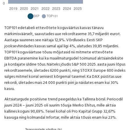
TOP101 edetabeli ettevõtete koguväärtus kasvas tänavu
märkimisväärselt, saavutades uue rekordtaseme 35,7 miljardit eurot.
Aastaga suurenes see näitaja 12,9%. Võrdluseks: Eesti SKP
jooksevhindades kasvas samal ajal ligi 4%, ulatudes 39,85 miljardini.
TOP101 koguväärtuse tõusu mõjutasid nii mitmete ettevõtete
EBITDA paranemine kui ka maailmaturgudel toimunud aktsiaindeksite
ja kordajate üldine tõus. Näiteks jõudis S&P 500 2025. aasta juuni lõpus
rekordtasemele, ületades 6200 punkti, ning STOXX Europe 600 indeks
sulges mitmel korral senisest kõrgemal tasemel. Ka DAX püstitas uue
rekordi, ületades mais 24 000 punkti piiri ja näidates enam kui 30%
kasvu.
Aktsiaturgude positiivne trend peegeldus ka Tallinna börsil. Perioodil
juuni 2024 – juuni 2025 oli suurim tõusja Merko Ehitus, mille aktsia
kallines koguni 90,69%. Teisel kohal oli Pro Kapital Grupp 32,67%
kasvuga ning kolmandal Infortar, mille aktsia tõusis enam kui 23%.