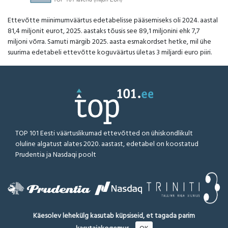
Ettevõtte miinimumväärtus edetabelisse pääsemiseks oli 2024. aastal
81,4 miljonit eurot, 2025. aastaks tõusis see 89,1 miljonini ehk 7,7
miljoni võrra. Samuti märgib 2025. aasta esmakordset hetke, mil ühe
suurima edetabeli ettevõtte koguväärtus ületas 3 miljardi euro piiri.
TOP 101 Eesti väärtuslikumad ettevõtted on ühiskondlikult
oluline algatust alates 2020. aastast, edetabel on koostatud
Prudentia ja Nasdaqi poolt
Käesolev lehekülg kasutab küpsiseid, et tagada parim