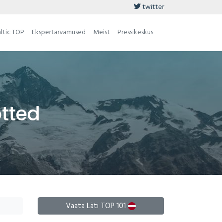
twitter
ltic TOP
Ekspertarvamused
Meist
Pressikeskus
õtted
Vaata Läti TOP 101