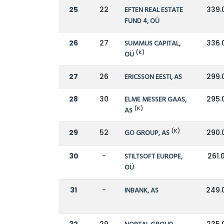
25
22
EFTEN REAL ESTATE
339.
FUND 4, OÜ
26
27
SUMMUS CAPITAL,
336.
(K)
OÜ
27
26
ERICSSON EESTI, AS
299.
28
30
ELME MESSER GAAS,
295.
(K)
AS
(K)
29
52
GO GROUP, AS
290.
30
-
STILTSOFT EUROPE,
261.
OÜ
31
-
INBANK, AS
249.