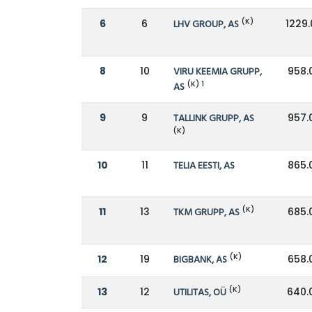
(K)
6
6
LHV GROUP, AS
1229.
8
10
VIRU KEEMIA GRUPP,
958.
(K) 1
AS
9
9
TALLINK GRUPP, AS
957.
(K)
10
11
TELIA EESTI, AS
865.
(K)
11
13
TKM GRUPP, AS
685.
(K)
12
19
BIGBANK, AS
658.
(K)
13
12
UTILITAS, OÜ
640.