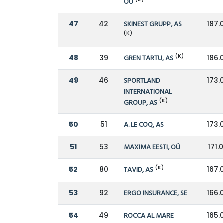
OÜ
47
42
SKINEST GRUPP, AS
187.
(K)
(K)
48
39
GREN TARTU, AS
186.
49
46
SPORTLAND
173.
INTERNATIONAL
(K)
GROUP, AS
50
51
A. LE COQ, AS
173.
51
53
MAXIMA EESTI, OÜ
171.
(K)
52
80
TAVID, AS
167.
53
92
ERGO INSURANCE, SE
166.
54
49
ROCCA AL MARE
165.