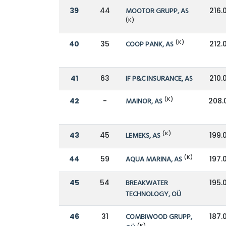
39
44
MOOTOR GRUPP, AS
216.
(K)
(K)
40
35
COOP PANK, AS
212.
41
63
IF P&C INSURANCE, AS
210.
(K)
42
-
MAINOR, AS
208.
(K)
43
45
LEMEKS, AS
199.
(K)
44
59
AQUA MARINA, AS
197.
45
54
BREAKWATER
195.
TECHNOLOGY, OÜ
46
31
COMBIWOOD GRUPP,
187.
(K)