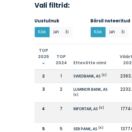
Vali filtrid:
Uustulnuk
Börsil noteeritud
Kõik
Jah
Ei
Kõik
Jah
Ei
TOP
2025
TOP
Väär
2024
Ettevõtte nimi
202
(K)
2
1
SWEDBANK, AS
2363
3
2
LUMINOR BANK, AS
2232
(K)
(K)
4
7
INFORTAR, AS
1774
(K)
5
5
SEB PANK, AS
1377.