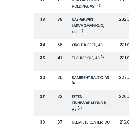
32
29
NORTAL GROUP
235.
(K)
HOLDING, AS
33
38
KASPERWIKI
232.
LAEVAOMANIKUD,
(K)
OÜ
34
55
CIRCLE K EESTI, AS
231.
(K)
35
41
TIIGI KESKUS, AS
231.
36
36
RAMIRENT BALTIC, AS
227.
(K)
37
32
EFTEN
226.
KINNISVARAFOND II,
(K)
AS
38
37
ÜLEMISTE CENTER, OÜ
216.