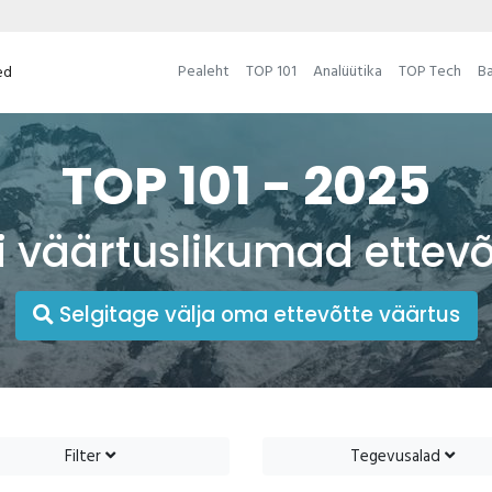
Pealeht
TOP 101
Analüütika
TOP Tech
Ba
ed
TOP 101 - 2025
i väärtuslikumad ettev
Selgitage välja oma ettevõtte väärtus
Filter
Tegevusalad