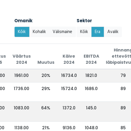
Omanik
Sektor
Kõik
Kohalik
Välismaine
Kõik
Era
Avalik
Hinnan
tus
Väärtus
Käive
EBITDA
ettevõt
5
2024
Muutus
2024
2024
läbipaistv
.00
1961.00
20%
16734.0
1821.0
79
.00
1736.00
29%
15724.0
1686.0
89
.00
1083.00
64%
1372.0
145.0
89
00
1138.00
21%
9136.0
1048.0
85