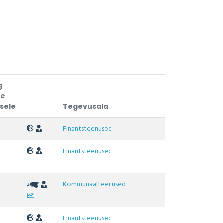
g
te
usele
Tegevusala
Finantsteenused
Finantsteenused
Kommunaalteenused
Finantsteenused