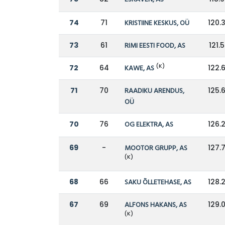
74
71
KRISTIINE KESKUS, OÜ
120.
73
61
RIMI EESTI FOOD, AS
121.
(K)
72
64
KAWE, AS
122.
71
70
RAADIKU ARENDUS,
125.
OÜ
70
76
OG ELEKTRA, AS
126.
69
-
MOOTOR GRUPP, AS
127.
(K)
68
66
SAKU ÕLLETEHASE, AS
128.
67
69
ALFONS HAKANS, AS
129.
(K)