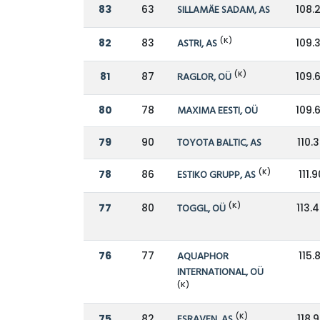
83
63
SILLAMÄE SADAM, AS
108.
(K)
82
83
ASTRI, AS
109.
(K)
81
87
RAGLOR, OÜ
109.
80
78
MAXIMA EESTI, OÜ
109.
79
90
TOYOTA BALTIC, AS
110.
(K)
78
86
ESTIKO GRUPP, AS
111.9
(K)
77
80
TOGGL, OÜ
113.
76
77
AQUAPHOR
115.8
INTERNATIONAL, OÜ
(K)
(K)
75
82
ESRAVEN, AS
118.