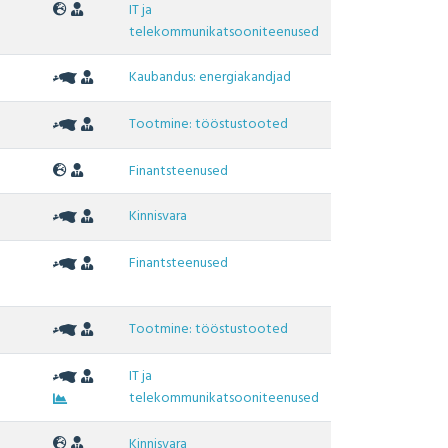
IT ja
telekommunikatsooniteenused
Kaubandus: energiakandjad
Tootmine: tööstustooted
Finantsteenused
Kinnisvara
Finantsteenused
Tootmine: tööstustooted
IT ja
telekommunikatsooniteenused
Kinnisvara