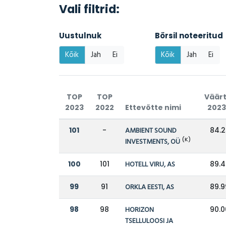
Vali filtrid:
Uustulnuk
Börsil noteeritud
Kõik
Jah
Ei
Kõik
Jah
Ei
TOP
TOP
Väär
2023
2022
Ettevõtte nimi
202
101
-
AMBIENT SOUND
84.2
(K)
INVESTMENTS, OÜ
100
101
HOTELL VIRU, AS
89.4
99
91
ORKLA EESTI, AS
89.9
98
98
HORIZON
90.0
TSELLULOOSI JA