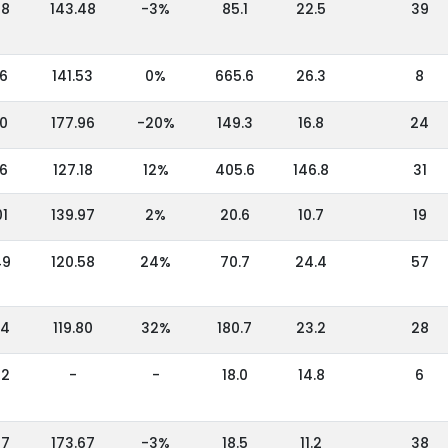
68
143.48
-3%
85.1
22.5
39
36
141.53
0%
665.6
26.3
8
80
177.96
-20%
149.3
16.8
24
16
127.18
12%
405.6
146.8
31
01
139.97
2%
20.6
10.7
19
49
120.58
24%
70.7
24.4
57
04
119.80
32%
180.7
23.2
28
72
-
-
18.0
14.8
6
87
173.67
-3%
18.5
11.2
38