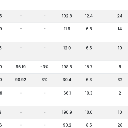
5
-
-
102.8
12.4
24
9
-
-
11.9
6.8
14
5
-
-
12.0
6.5
10
0
96.19
-3%
198.8
15.7
8
0
90.92
3%
30.4
6.3
32
8
-
-
66.1
10.3
2
3
-
-
190.9
10.0
10
6
-
-
90.2
8.5
28