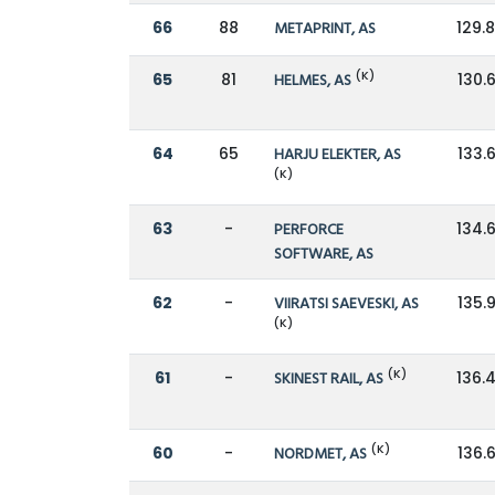
66
88
METAPRINT, AS
129.
(K)
65
81
HELMES, AS
130.
64
65
HARJU ELEKTER, AS
133.
(K)
63
-
PERFORCE
134.
SOFTWARE, AS
62
-
VIIRATSI SAEVESKI, AS
135.
(K)
(K)
61
-
SKINEST RAIL, AS
136.
(K)
60
-
NORDMET, AS
136.