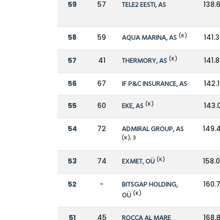
59
57
TELE2 EESTI, AS
138.
(K)
58
59
AQUA MARINA, AS
141.
(K)
57
41
THERMORY, AS
141.
56
67
IF P&C INSURANCE, AS
142.
(K)
55
60
EKE, AS
143.
54
72
ADMIRAL GROUP, AS
149.
(K), 3
(K)
53
74
EXMET, OÜ
158.
52
-
BITSGAP HOLDING,
160.
(K)
OÜ
51
45
ROCCA AL MARE
168.