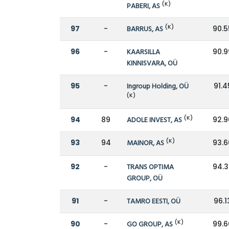
(K)
PABERI, AS
(K)
97
-
BARRUS, AS
90.5
96
-
KAARSILLA
90.9
KINNISVARA, OÜ
95
-
Ingroup Holding, OÜ
91.4
(K)
(K)
94
89
ADOLE INVEST, AS
92.9
(K)
93
94
MAINOR, AS
93.6
92
-
TRANS OPTIMA
94.3
GROUP, OÜ
91
-
TAMRO EESTI, OÜ
96.1
(K)
90
-
GO GROUP, AS
99.6