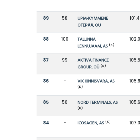
89
58
UPM-KYMMENE
101.
OTEPÄÄ, OÜ
88
100
TALLINNA
102.
(K)
LENNUJAAM, AS
87
99
AKTIVA FINANCE
105.
(K)
GROUP, OÜ
86
-
VIK KINNISVARA, AS
105.
(K)
85
56
NORD TERMINALS, AS
105.
(K)
(K)
84
-
ICOSAGEN, AS
107.