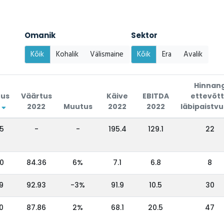
Omanik
Sektor
Kõik
Kohalik
Välismaine
Kõik
Era
Avalik
Hinnan
tus
Väärtus
Käive
EBITDA
ettevõt
3
2022
Muutus
2022
2022
läbipaistvu
5
-
-
195.4
129.1
22
0
84.36
6%
7.1
6.8
8
9
92.93
-3%
91.9
10.5
30
0
87.86
2%
68.1
20.5
47