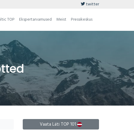
twitter
ltic TOP
Ekspertarvamused
Meist
Pressikeskus
õtted
Vaata Läti TOP 101