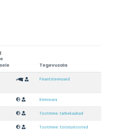
g
te
sele
Tegevusala
Finantsteenused
Kinnisvara
Tootmine: tarbekaubad
Tootmine: tööstustooted