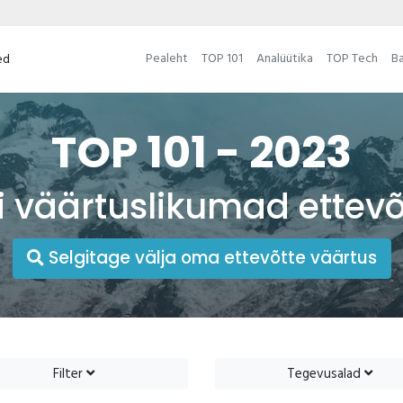
Pealeht
TOP 101
Analüütika
TOP Tech
Ba
ed
TOP 101 - 2023
i väärtuslikumad ettev
Selgitage välja oma ettevõtte väärtus
Filter
Tegevusalad