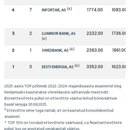
(K)
4
7
INFORTAR, AS
1774.00
1083.00
3
2
LUMINOR BANK, AS
2232.00
1736.00
(K)
(K)
2
1
SWEDBANK, AS
2363.00
1961.00
(K)
1
3
EESTI ENERGIA, AS
3352.00
1623.00
2025. aasta TOP põhineb 2022.-2024. majandusaasta aruannetel ning
hindamiseks kasutatakse võrreldavate suhtarvude meetodit.
Börsiettevõtete puhul on ettevõtte väärtus leitud börsiväärtuse
baasil seisuga 30.06.2025.
K
Ettevõtte nime taga näitab, et on kasutatud konsolideeritud
aruannet.
* TOP 101s on toodud ettevõtete väärtused, v.a finantsettevõtete
puhul, kus on arvutatud omakapitali väärtus.