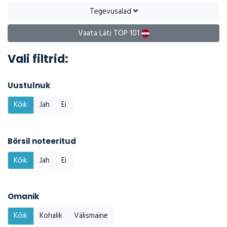
Tegevusalad
Vaata Läti TOP 101
Vali filtrid:
Uustulnuk
Kõik
Jah
Ei
Börsil noteeritud
Kõik
Jah
Ei
Omanik
Kõik
Kohalik
Välismaine