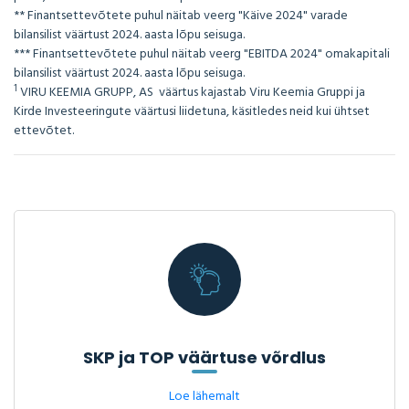
** Finantsettevõtete puhul näitab veerg "Käive 2024" varade
bilansilist väärtust 2024. aasta lõpu seisuga.
*** Finantsettevõtete puhul näitab veerg "EBITDA 2024" omakapitali
bilansilist väärtust 2024. aasta lõpu seisuga.
1
VIRU KEEMIA GRUPP, AS väärtus kajastab Viru Keemia Gruppi ja
Kirde Investeeringute väärtusi liidetuna, käsitledes neid kui ühtset
ettevõtet.
SKP ja TOP väärtuse võrdlus
Loe lähemalt