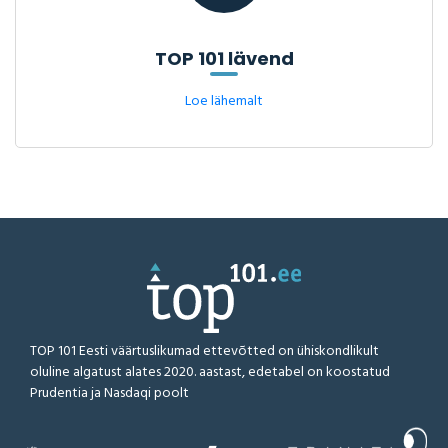
TOP 101 lävend
Loe lähemalt
TOP 101 Eesti väärtuslikumad ettevõtted on ühiskondlikult
oluline algatust alates 2020. aastast, edetabel on koostatud
Prudentia ja Nasdaqi poolt