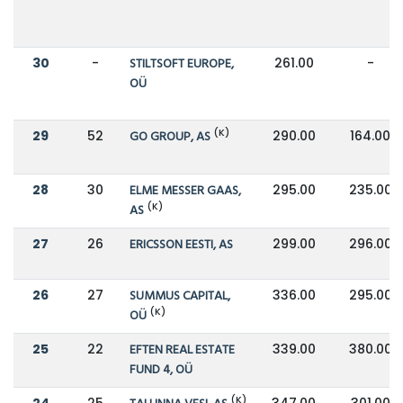
30
-
STILTSOFT EUROPE,
261.00
-
OÜ
(K)
29
52
GO GROUP, AS
290.00
164.00
28
30
ELME MESSER GAAS,
295.00
235.00
(K)
AS
27
26
ERICSSON EESTI, AS
299.00
296.00
26
27
SUMMUS CAPITAL,
336.00
295.00
(K)
OÜ
25
22
EFTEN REAL ESTATE
339.00
380.00
FUND 4, OÜ
(K)
24
25
347.00
301.00