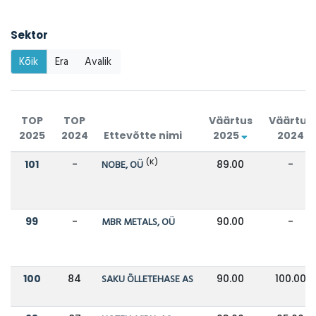
Sektor
Kõik
Era
Avalik
TOP
TOP
Väärtus
Väärtus
2025
2024
Ettevõtte nimi
2025
2024
(K)
101
-
NOBE, OÜ
89.00
-
99
-
MBR METALS, OÜ
90.00
-
100
84
SAKU ÕLLETEHASE AS
90.00
100.00