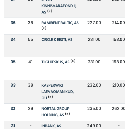
KINNISVARAFOND II,
(K)
AS
36
36
RAMIRENT BALTIC, AS
227.00
214.00
(K)
34
55
CIRCLE K EESTI, AS
231.00
158.00
(K)
35
41
TIIGI KESKUS, AS
231.00
198.00
33
38
KASPERWIKI
232.00
210.00
LAEVAOMANIKUD,
(K)
OÜ
32
29
NORTAL GROUP
235.00
262.00
(K)
HOLDING, AS
31
-
INBANK, AS
249.00
-