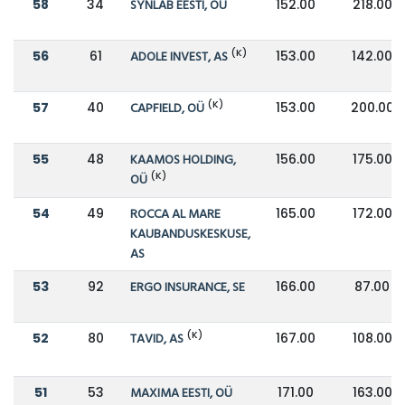
58
34
SYNLAB EESTI, OÜ
152.00
218.00
(K)
56
61
ADOLE INVEST, AS
153.00
142.00
(K)
57
40
CAPFIELD, OÜ
153.00
200.00
55
48
KAAMOS HOLDING,
156.00
175.00
(K)
OÜ
54
49
ROCCA AL MARE
165.00
172.00
KAUBANDUSKESKUSE,
AS
53
92
ERGO INSURANCE, SE
166.00
87.00
(K)
52
80
TAVID, AS
167.00
108.00
51
53
MAXIMA EESTI, OÜ
171.00
163.00