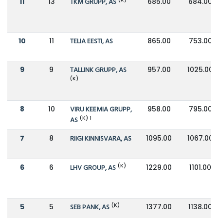
11
13
TKM GRUPP, AS
685.00
684.00
10
11
TELIA EESTI, AS
865.00
753.00
9
9
TALLINK GRUPP, AS
957.00
1025.00
(K)
8
10
VIRU KEEMIA GRUPP,
958.00
795.00
(K) 1
AS
7
8
RIIGI KINNISVARA, AS
1095.00
1067.00
(K)
6
6
LHV GROUP, AS
1229.00
1101.00
(K)
5
5
SEB PANK, AS
1377.00
1138.00