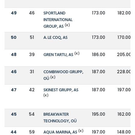
49
46
SPORTLAND
173.00
182.00
INTERNATIONAL
(K)
GROUP, AS
50
51
A. LE COQ, AS
173.00
170.00
(K)
48
39
GREN TARTU, AS
186.00
205.00
46
31
COMBIWOOD GRUPP,
187.00
228.00
(K)
OÜ
47
42
SKINEST GRUPP, AS
187.00
197.00
(K)
45
54
BREAKWATER
195.00
162.00
TECHNOLOGY, OÜ
(K)
44
59
AQUA MARINA, AS
197.00
148.00