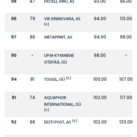
98
87
HOTELL VIRU, AS
93.00
95.00
96
79
VIK KINNISVARA, AS
94.00
113.00
(K)
97
86
METAPRINT, AS
94.00
98.00
95
-
UPM-KYMMENE
98.00
-
OTEPÄÄ, OÜ
(K)
94
81
TOGGL, OÜ
100.00
107.00
91
74
AQUAPHOR
102.00
117.00
INTERNATIONAL, OÜ
(K)
(K)
92
66
EESTI POST, AS
102.00
133.00