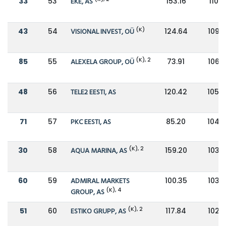
33
53
EKE, AS
153.16
110.5
(K)
43
54
VISIONAL INVEST, OÜ
124.64
109.
(K), 2
85
55
ALEXELA GROUP, OÜ
73.91
106.
48
56
TELE2 EESTI, AS
120.42
105.
71
57
PKC EESTI, AS
85.20
104.
(K), 2
30
58
AQUA MARINA, AS
159.20
103.
60
59
ADMIRAL MARKETS
100.35
103.
(K), 4
GROUP, AS
(K), 2
51
60
ESTIKO GRUPP, AS
117.84
102.