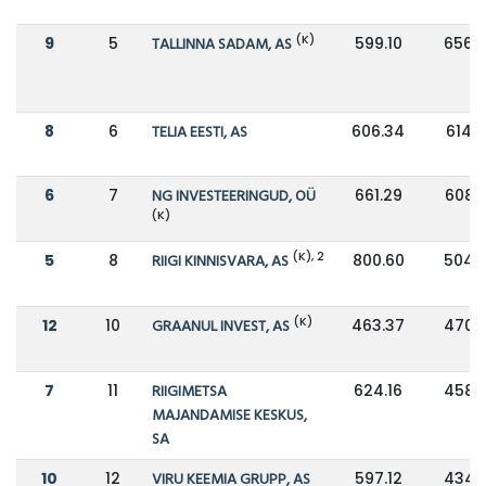
(K)
9
5
TALLINNA SADAM, AS
599.10
656.
8
6
TELIA EESTI, AS
606.34
614.
6
7
NG INVESTEERINGUD, OÜ
661.29
608.
(K)
(K), 2
5
8
RIIGI KINNISVARA, AS
800.60
504.
(K)
12
10
GRAANUL INVEST, AS
463.37
470.
7
11
RIIGIMETSA
624.16
458.
MAJANDAMISE KESKUS,
SA
10
12
VIRU KEEMIA GRUPP, AS
597.12
434.