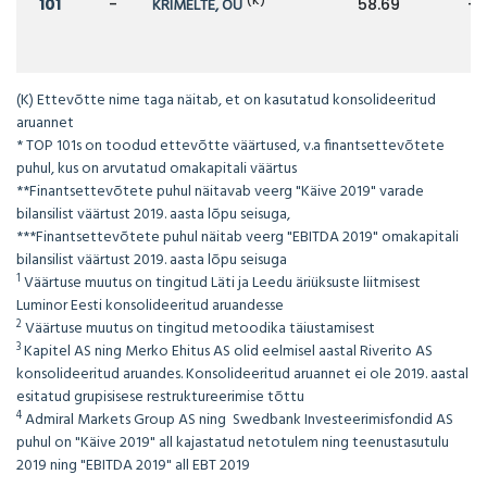
(K)
101
-
KRIMELTE, OÜ
58.69
-
(K) Ettevõtte nime taga näitab, et on kasutatud konsolideeritud
aruannet
* TOP 101s on toodud ettevõtte väärtused, v.a finantsettevõtete
puhul, kus on arvutatud omakapitali väärtus
**Finantsettevõtete puhul näitavab veerg "Käive 2019" varade
bilansilist väärtust 2019. aasta lõpu seisuga,
***Finantsettevõtete puhul näitab veerg "EBITDA 2019" omakapitali
bilansilist väärtust 2019. aasta lõpu seisuga
1
Väärtuse muutus on tingitud Läti ja Leedu äriüksuste liitmisest
Luminor Eesti konsolideeritud aruandesse
2
Väärtuse muutus on tingitud metoodika täiustamisest
3
Kapitel AS ning Merko Ehitus AS olid eelmisel aastal Riverito AS
konsolideeritud aruandes. Konsolideeritud aruannet ei ole 2019. aastal
esitatud grupisisese restruktureerimise tõttu
4
Admiral Markets Group AS ning Swedbank Investeerimisfondid AS
puhul on "Käive 2019" all kajastatud netotulem ning teenustasutulu
2019 ning "EBITDA 2019" all EBT 2019