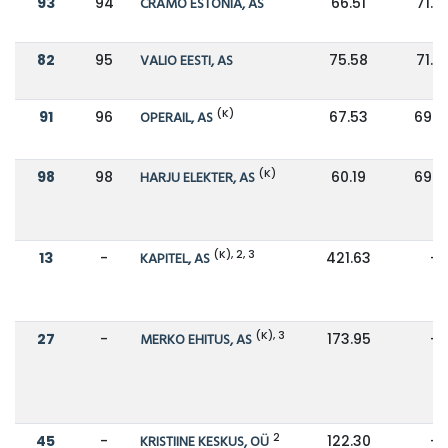
93
94
CRAMO ESTONIA, AS
66.51
71.5
82
95
VALIO EESTI, AS
75.58
71.5
(K)
91
96
OPERAIL, AS
67.53
69.6
(K)
98
98
HARJU ELEKTER, AS
60.19
69.3
(K), 2, 3
13
-
KAPITEL, AS
421.63
-
(K), 3
27
-
MERKO EHITUS, AS
173.95
-
2
45
-
KRISTIINE KESKUS, OÜ
122.30
-