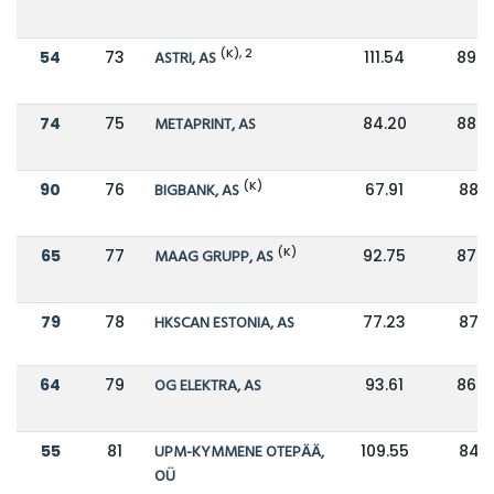
(K), 2
54
73
ASTRI, AS
111.54
89.3
74
75
METAPRINT, AS
84.20
88.8
(K)
90
76
BIGBANK, AS
67.91
88.1
(K)
65
77
MAAG GRUPP, AS
92.75
87.4
79
78
HKSCAN ESTONIA, AS
77.23
87.1
64
79
OG ELEKTRA, AS
93.61
86.9
55
81
UPM-KYMMENE OTEPÄÄ,
109.55
84.1
OÜ