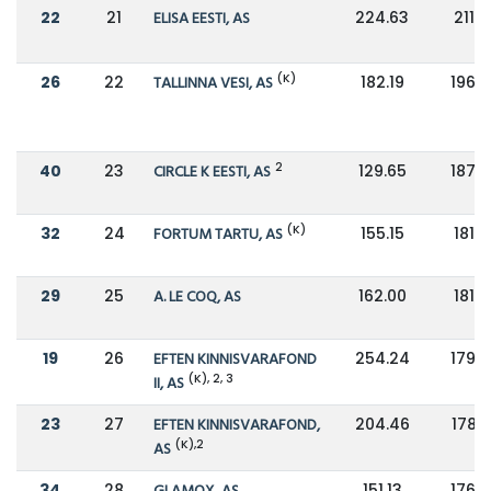
22
21
ELISA EESTI, AS
224.63
211.9
(K)
26
22
TALLINNA VESI, AS
182.19
196.
2
40
23
CIRCLE K EESTI, AS
129.65
187.
(K)
32
24
FORTUM TARTU, AS
155.15
181.9
29
25
A. LE COQ, AS
162.00
181.2
19
26
EFTEN KINNISVARAFOND
254.24
179.
(K), 2, 3
II, AS
23
27
EFTEN KINNISVARAFOND,
204.46
178.
(K),2
AS
34
28
151.13
176.