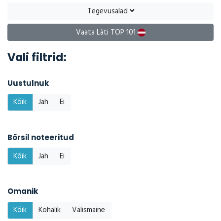
Tegevusalad
Vaata Läti TOP 101
Vali filtrid:
Uustulnuk
Kõik
Jah
Ei
Börsil noteeritud
Kõik
Jah
Ei
Omanik
Kõik
Kohalik
Välismaine