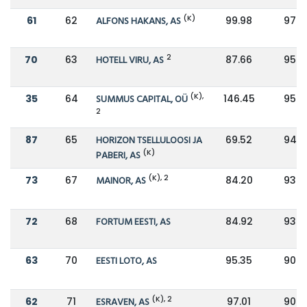
(K)
61
62
ALFONS HAKANS, AS
99.98
97.2
2
70
63
HOTELL VIRU, AS
87.66
95.8
(K),
35
64
SUMMUS CAPITAL, OÜ
146.45
95.3
2
87
65
HORIZON TSELLULOOSI JA
69.52
94.9
(K)
PABERI, AS
(K), 2
73
67
MAINOR, AS
84.20
93.7
72
68
FORTUM EESTI, AS
84.92
93.3
63
70
EESTI LOTO, AS
95.35
90.9
(K), 2
62
71
ESRAVEN, AS
97.01
90.4