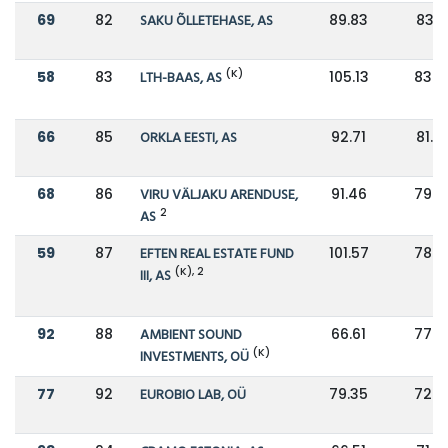
69
82
SAKU ÕLLETEHASE, AS
89.83
83.5
(K)
58
83
LTH-BAAS, AS
105.13
83.2
66
85
ORKLA EESTI, AS
92.71
81.7
68
86
VIRU VÄLJAKU ARENDUSE,
91.46
79.2
2
AS
59
87
EFTEN REAL ESTATE FUND
101.57
78.2
(K), 2
III, AS
92
88
AMBIENT SOUND
66.61
77.3
(K)
INVESTMENTS, OÜ
77
92
EUROBIO LAB, OÜ
79.35
72.4