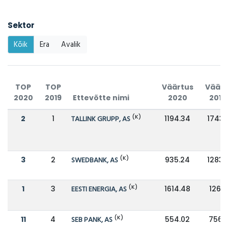
Sektor
Kõik
Era
Avalik
TOP
TOP
Väärtus
Väärt
2020
2019
Ettevõtte nimi
2020
2019
(K)
2
1
TALLINK GRUPP, AS
1194.34
1743.
(K)
3
2
SWEDBANK, AS
935.24
1283.
(K)
1
3
EESTI ENERGIA, AS
1614.48
1261.
(K)
11
4
SEB PANK, AS
554.02
756.