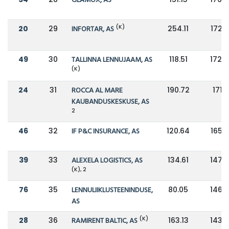
GLAMOX, AS
(K)
20
29
INFORTAR, AS
254.11
172.
49
30
TALLINNA LENNUJAAM, AS
118.51
172.
(K)
24
31
ROCCA AL MARE
190.72
171.1
KAUBANDUSKESKUSE, AS
2
46
32
IF P&C INSURANCE, AS
120.64
165.
39
33
ALEXELA LOGISTICS, AS
134.61
147.
(K), 2
76
35
LENNULIIKLUSTEENINDUSE,
80.05
146.
AS
(K)
28
36
RAMIRENT BALTIC, AS
163.13
143.