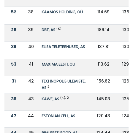
52
38
KAAMOS HOLDING, OÜ
114.69
136.
(K)
25
39
DBT, AS
186.14
130.
38
40
ELISA TELETEENUSED, AS
137.81
130.
53
41
MAXIMA EESTI, OÜ
113.62
129.
31
42
TECHNOPOLIS ÜLEMISTE,
156.62
126.
2
AS
(K), 2
36
43
KAWE, AS
145.03
125.
47
44
ESTONIAN CELL, AS
120.43
124.
44
45
124.44
123.