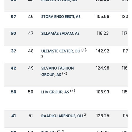
RIMI EESTI FOOD, AS
57
46
STORA ENSO EESTI, AS
105.58
120.
50
47
SILLAMÄE SADAM, AS
118.23
117.7
(K),
37
48
ÜLEMISTE CENTER, OÜ
142.92
117.1
2
42
49
SILVANO FASHION
124.98
116.6
(K)
GROUP, AS
(K)
56
50
LHV GROUP, AS
106.93
115.9
2
41
51
RAADIKU ARENDUS, OÜ
126.25
115.1
(K), 2