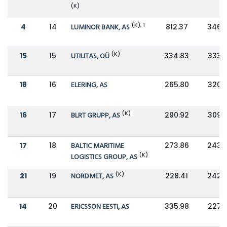
(K)
(K), 1
4
14
LUMINOR BANK, AS
812.37
346.
(K)
15
15
UTILITAS, OÜ
334.83
333.
18
16
ELERING, AS
265.80
320.
(K)
16
17
BLRT GRUPP, AS
290.92
309.
17
18
BALTIC MARITIME
273.86
243.
(K)
LOGISTICS GROUP, AS
(K)
21
19
NORDMET, AS
228.41
242.
14
20
ERICSSON EESTI, AS
335.98
227.