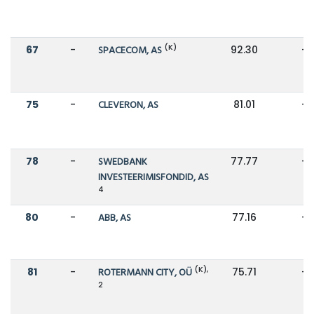
(K)
67
-
SPACECOM, AS
92.30
-
75
-
CLEVERON, AS
81.01
-
78
-
SWEDBANK
77.77
-
INVESTEERIMISFONDID, AS
4
80
-
ABB, AS
77.16
-
(K),
81
-
ROTERMANN CITY, OÜ
75.71
-
2