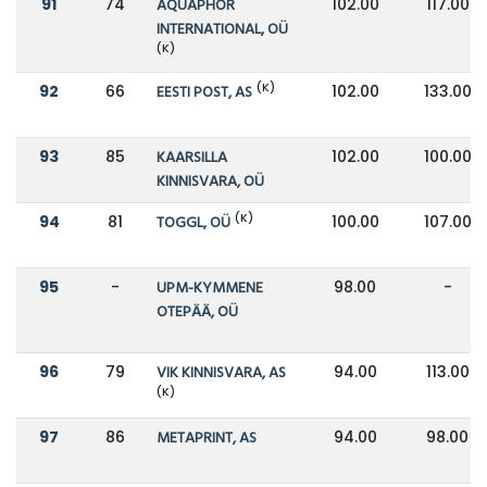
91
74
AQUAPHOR
102.00
117.00
INTERNATIONAL, OÜ
(K)
(K)
92
66
EESTI POST, AS
102.00
133.00
93
85
KAARSILLA
102.00
100.00
KINNISVARA, OÜ
(K)
94
81
TOGGL, OÜ
100.00
107.00
95
-
UPM-KYMMENE
98.00
-
OTEPÄÄ, OÜ
96
79
VIK KINNISVARA, AS
94.00
113.00
(K)
97
86
METAPRINT, AS
94.00
98.00