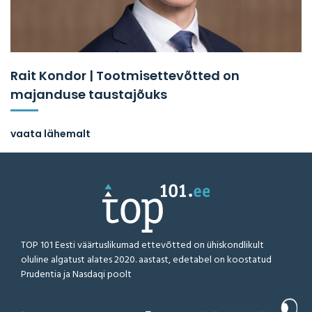
Rait Kondor | Tootmisettevõtted on
majanduse taustajõuks
vaata lähemalt
TOP 101 Eesti väärtuslikumad ettevõtted on ühiskondlikult
oluline algatust alates 2020. aastast, edetabel on koostatud
Prudentia ja Nasdaqi poolt