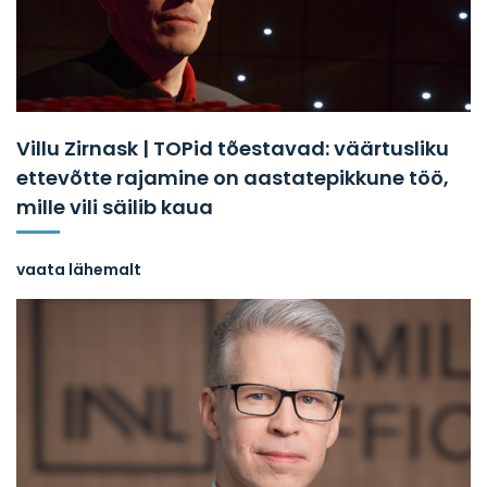
Villu Zirnask | TOPid tõestavad: väärtusliku
ettevõtte rajamine on aastatepikkune töö,
mille vili säilib kaua
vaata lähemalt