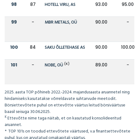
98
87
HOTELL VIRU, AS
93.00
95.00
99
-
MBR METALS, OÜ
90.00
-
100
84
SAKU ÕLLETEHASE AS
90.00
100.00
(K)
101
-
NOBE, OÜ
89.00
-
2025. aasta TOP põhineb 2022.-2024. majandusaasta aruannetel ning
hindamiseks kasutatakse võrreldavate suhtarvude meetodit.
Börsiettevõtete puhul on ettevõtte väärtus leitud börsiväärtuse
baasil seisuga 30.06.2025.
K
Ettevõtte nime taga näitab, et on kasutatud konsolideeritud
aruannet.
* TOP 101s on toodud ettevõtete väärtused, v.a finantsettevõtete
puhul, kus on arvutatud omakapitali väärtus.