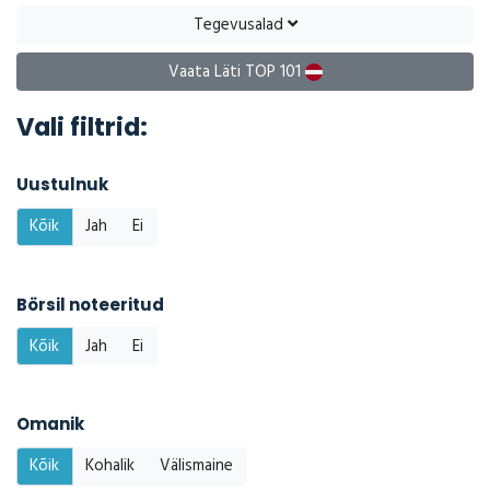
Tegevusalad
Vaata Läti TOP 101
Vali filtrid:
Uustulnuk
Kõik
Jah
Ei
Börsil noteeritud
Kõik
Jah
Ei
Omanik
Kõik
Kohalik
Välismaine