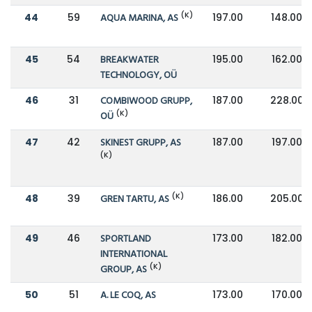
(K)
44
59
AQUA MARINA, AS
197.00
148.00
45
54
BREAKWATER
195.00
162.00
TECHNOLOGY, OÜ
46
31
COMBIWOOD GRUPP,
187.00
228.00
(K)
OÜ
47
42
SKINEST GRUPP, AS
187.00
197.00
(K)
(K)
48
39
GREN TARTU, AS
186.00
205.00
49
46
SPORTLAND
173.00
182.00
INTERNATIONAL
(K)
GROUP, AS
50
51
A. LE COQ, AS
173.00
170.00