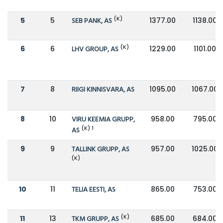
(K)
5
5
SEB PANK, AS
1377.00
1138.00
(K)
6
6
LHV GROUP, AS
1229.00
1101.00
7
8
RIIGI KINNISVARA, AS
1095.00
1067.00
8
10
VIRU KEEMIA GRUPP,
958.00
795.00
(K) 1
AS
9
9
TALLINK GRUPP, AS
957.00
1025.00
(K)
10
11
TELIA EESTI, AS
865.00
753.00
(K)
11
13
TKM GRUPP, AS
685.00
684.00