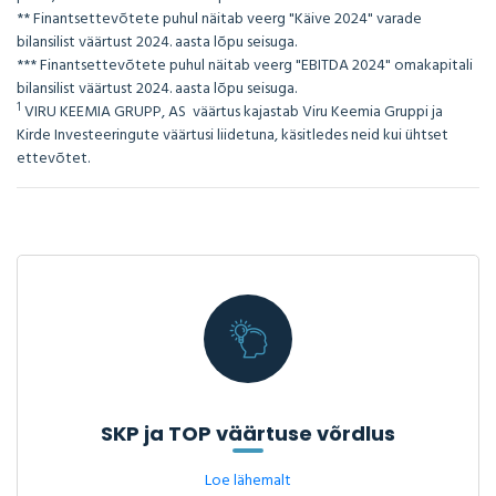
** Finantsettevõtete puhul näitab veerg "Käive 2024" varade
bilansilist väärtust 2024. aasta lõpu seisuga.
*** Finantsettevõtete puhul näitab veerg "EBITDA 2024" omakapitali
bilansilist väärtust 2024. aasta lõpu seisuga.
1
VIRU KEEMIA GRUPP, AS väärtus kajastab Viru Keemia Gruppi ja
Kirde Investeeringute väärtusi liidetuna, käsitledes neid kui ühtset
ettevõtet.
SKP ja TOP väärtuse võrdlus
Loe lähemalt