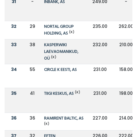
31
-
INBANK, AS
249.00
-
32
29
NORTAL GROUP
235.00
262.00
(K)
HOLDING, AS
33
38
KASPERWIKI
232.00
210.00
LAEVAOMANIKUD,
(K)
OÜ
34
55
CIRCLE K EESTI, AS
231.00
158.00
(K)
35
41
TIIGI KESKUS, AS
231.00
198.00
36
36
RAMIRENT BALTIC, AS
227.00
214.00
(K)
37
32
EFTEN
226.00
222.00