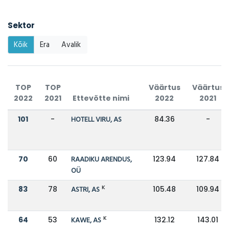
Sektor
Kõik
Era
Avalik
TOP
TOP
Väärtus
Väärtus
2022
2021
Ettevõtte nimi
2022
2021
101
-
HOTELL VIRU, AS
84.36
-
70
60
RAADIKU ARENDUS,
123.94
127.84
OÜ
K
83
78
ASTRI, AS
105.48
109.94
K
64
53
KAWE, AS
132.12
143.01