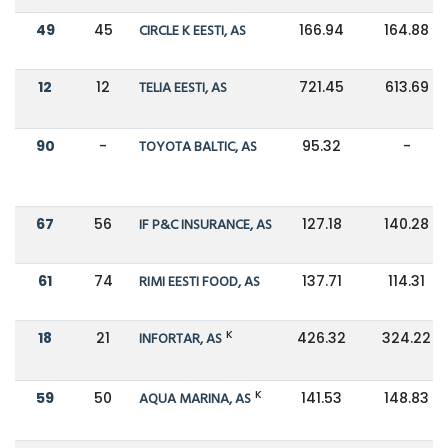
49
45
CIRCLE K EESTI, AS
166.94
164.88
12
12
TELIA EESTI, AS
721.45
613.69
90
-
TOYOTA BALTIC, AS
95.32
-
67
56
IF P&C INSURANCE, AS
127.18
140.28
61
74
RIMI EESTI FOOD, AS
137.71
114.31
K
18
21
INFORTAR, AS
426.32
324.22
K
59
50
AQUA MARINA, AS
141.53
148.83