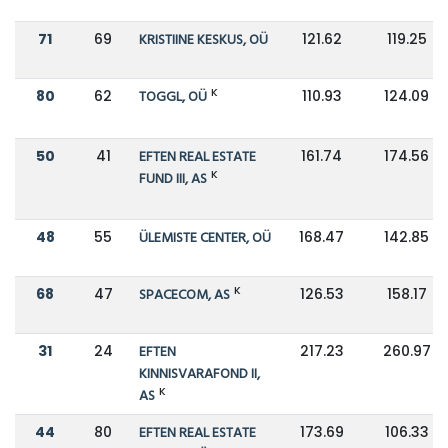
71
69
KRISTIINE KESKUS, OÜ
121.62
119.25
K
80
62
TOGGL, OÜ
110.93
124.09
50
41
EFTEN REAL ESTATE
161.74
174.56
K
FUND III, AS
48
55
ÜLEMISTE CENTER, OÜ
168.47
142.85
K
68
47
SPACECOM, AS
126.53
158.17
31
24
EFTEN
217.23
260.97
KINNISVARAFOND II,
K
AS
44
80
EFTEN REAL ESTATE
173.69
106.33