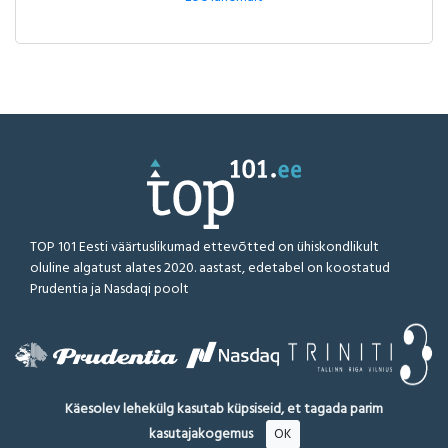
TOP 101 Eesti väärtuslikumad ettevõtted on ühiskondlikult
oluline algatust alates 2020. aastast, edetabel on koostatud
Prudentia ja Nasdaqi poolt
Käesolev lehekülg kasutab küpsiseid, et tagada parim
kasutajakogemus
OK
TOP101.EE © 2026
Kõik õigused kaitstud
Lahtiütlus
Metoodika