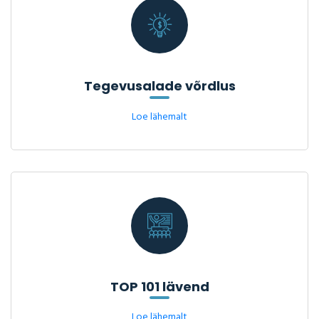
Tegevusalade võrdlus
Loe lähemalt
TOP 101 lävend
Loe lähemalt