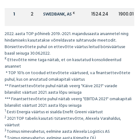
K
1
2
SWEDBANK, AS
1524.24
1900.01
2022. aasta TOP põhineb 2019.-2021. majandusaasta aruannetel ning
hindamiseks kasutatakse võrreldavate suhtarvude meetodit.
Börsiettevõtete puhul on ettevõtte väärtus leitud börsiväärtuse
baasil seisuga 30.06.2022.
K
Ettevõtte nime taga näitab, et on kasutatud konsolideeritud
aruannet
* TOP 101s on toodud ettevõtete väärtused, v.a finantsettevõtete
puhul, kus on arvutatud omakapitali väärtus
** Finantsettevõtete puhul näitab veerg "Käive 2021" varade
bilansilist väärtust 2021. aasta lõpu seisuga
*** Finantsettevõtete puhul näitab veerg "EBITDA 2021" omakapitali
bilansilist väärtust 2021. aasta lõpu seisuga
1
Eesti Energia väärtus ei sisalda Enefit Greeni väärtust
2
2021 TOP tabelis kasutati tütarettevõtte, Alexela Varahaldus,
väärtust
3
Toimus nimevahetus, eelmine aasta Alexela Logistics AS
4
Toimus nimevahetus, eelmine aasta Krimelte OÜ