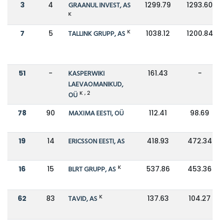
3
4
GRAANUL INVEST, AS
1299.79
1293.60
K
K
7
5
TALLINK GRUPP, AS
1038.12
1200.84
51
-
KASPERWIKI
161.43
-
LAEVAOMANIKUD,
K , 2
OÜ
78
90
MAXIMA EESTI, OÜ
112.41
98.69
19
14
ERICSSON EESTI, AS
418.93
472.34
K
16
15
BLRT GRUPP, AS
537.86
453.36
K
62
83
TAVID, AS
137.63
104.27