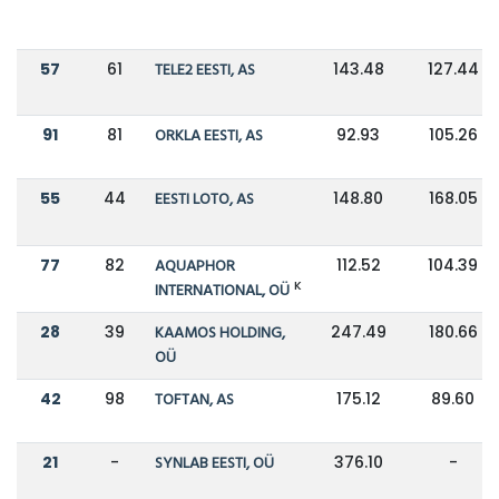
57
61
TELE2 EESTI, AS
143.48
127.44
91
81
ORKLA EESTI, AS
92.93
105.26
55
44
EESTI LOTO, AS
148.80
168.05
77
82
AQUAPHOR
112.52
104.39
K
INTERNATIONAL, OÜ
28
39
KAAMOS HOLDING,
247.49
180.66
OÜ
42
98
TOFTAN, AS
175.12
89.60
21
-
SYNLAB EESTI, OÜ
376.10
-