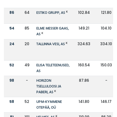
K
86
64
ESTIKO GRUPP, AS
102.84
121.80
54
85
ELME MESSER GAAS,
149.21
104.10
K
AS
K
24
20
TALLINNA VESI, AS
324.63
334.10
52
49
ELISA TELETEENUSED,
160.54
150.03
AS
98
-
HORIZON
87.86
-
TSELLULOOSI JA
K
PABERI, AS
58
52
UPM-KYMMENE
141.80
146.17
OTEPÄÄ, OÜ
K
81
101
110.09
86.29