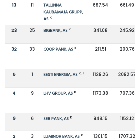
13
11
TALLINNA
687.54
661.49
KAUBAMAJA GRUPP,
K
AS
K
23
25
BIGBANK, AS
341.08
245.92
K
32
33
COOP PANK, AS
211.51
200.76
K, 1
5
1
EESTI ENERGIA, AS
1129.26
2092.57
K
4
9
LHV GROUP, AS
1173.38
707.36
K
9
6
SEB PANK, AS
948.15
1152.12
K
2
3
LUMINOR BANK, AS
1301.15
1707.32