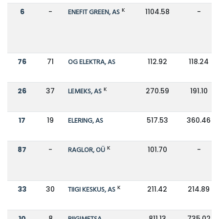
K
6
-
ENEFIT GREEN, AS
1104.58
-
76
71
OG ELEKTRA, AS
112.92
118.24
K
26
37
LEMEKS, AS
270.59
191.10
17
19
ELERING, AS
517.53
360.46
K
87
-
RAGLOR, OÜ
101.70
-
K
33
30
TIIGI KESKUS, AS
211.42
214.89
10
8
811.13
735.02