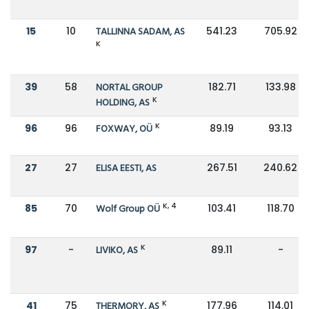
15
10
TALLINNA SADAM, AS
541.23
705.92
K
39
58
NORTAL GROUP
182.71
133.98
K
HOLDING, AS
K
96
96
FOXWAY, OÜ
89.19
93.13
27
27
ELISA EESTI, AS
267.51
240.62
K, 4
85
70
Wolf Group OÜ
103.41
118.70
K
97
-
LIVIKO, AS
89.11
-
K
41
75
THERMORY, AS
177.96
114.01