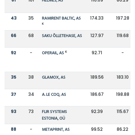
HELMES, AS
43
35
RAMIRENT BALTIC, AS
174.33
197.28
K
66
68
SAKU ÕLLETEHASE, AS
127.97
119.68
K
92
-
OPERAIL, AS
92.71
-
35
38
GLAMOX, AS
189.56
183.10
37
34
A. LE COQ, AS
186.67
198.88
93
73
FLIR SYSTEMS
92.39
115.67
ESTONIA, OÜ
88
-
METAPRINT, AS
99.52
86.22