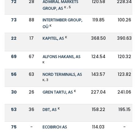
72
28
ADMIRAL MARKETS
120.58
228.34
K , 5
GROUP, AS
73
88
INTERTIMBER GROUP,
119.85
100.26
K
OÜ
K
22
17
KAPITEL, AS
368.50
390.63
69
67
ALFONS HAKANS, AS
124.54
120.32
K
56
63
NORD TERMINALS, AS
143.57
123.82
K, 3
K
30
26
GREN TARTU, AS
227.04
241.06
K
53
36
DBT, AS
158.22
195.15
75
-
ECOBIRCH AS
114.03
-