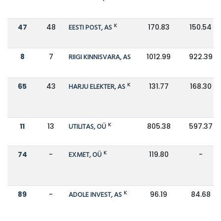
K
47
48
EESTI POST, AS
170.83
150.54
8
7
RIIGI KINNISVARA, AS
1012.99
922.39
K
65
43
HARJU ELEKTER, AS
131.77
168.30
K
11
13
UTILITAS, OÜ
805.38
597.37
K
74
-
EXMET, OÜ
119.80
-
K
89
-
ADOLE INVEST, AS
96.19
84.68