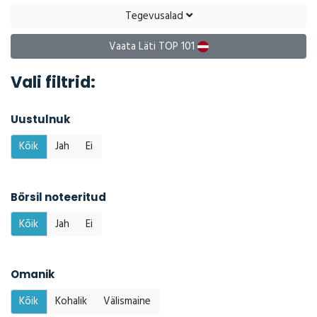
Tegevusalad
Vaata Läti TOP 101
Vali filtrid:
Uustulnuk
Kõik
Jah
Ei
Börsil noteeritud
Kõik
Jah
Ei
Omanik
Kõik
Kohalik
Välismaine