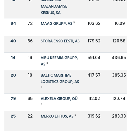
RIIGIMETSA
MAJANDAMISE
KESKUS, SA
K
84
72
MAAG GRUPP, AS
103.62
116.09
40
66
STORA ENSO EESTI, AS
179.52
120.58
14
16
VIRU KEEMIA GRUPP,
591.04
436.65
K
AS
20
18
BALTIC MARITIME
417.57
385.35
LOGISTICS GROUP, AS
K
79
65
ALEXELA GROUP, OÜ
112.02
120.74
K
K
25
22
MERKO EHITUS, AS
319.62
283.33